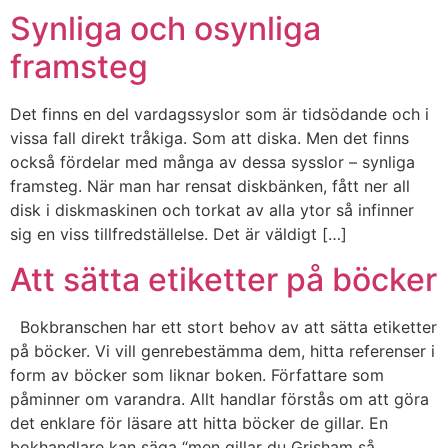
Synliga och osynliga
framsteg
Det finns en del vardagssyslor som är tidsödande och i
vissa fall direkt tråkiga. Som att diska. Men det finns
också fördelar med många av dessa sysslor – synliga
framsteg. När man har rensat diskbänken, fått ner all
disk i diskmaskinen och torkat av alla ytor så infinner
sig en viss tillfredställelse. Det är väldigt […]
Att sätta etiketter på böcker
Bokbranschen har ett stort behov av att sätta etiketter
på böcker. Vi vill genrebestämma dem, hitta referenser i
form av böcker som liknar boken. Författare som
påminner om varandra. Allt handlar förstås om att göra
det enklare för läsare att hitta böcker de gillar. En
bokhandlare kan säga “men gillar du Grisham så