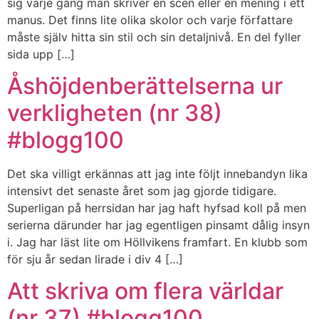
sig varje gång man skriver en scen eller en mening i ett
manus. Det finns lite olika skolor och varje författare
måste själv hitta sin stil och sin detaljnivå. En del fyller
sida upp […]
Åshöjdenberättelserna ur
verkligheten (nr 38)
#blogg100
Det ska villigt erkännas att jag inte följt innebandyn lika
intensivt det senaste året som jag gjorde tidigare.
Superligan på herrsidan har jag haft hyfsad koll på men
serierna därunder har jag egentligen pinsamt dålig insyn
i. Jag har läst lite om Höllvikens framfart. En klubb som
för sju år sedan lirade i div 4 […]
Att skriva om flera världar
(nr 37) #blogg100