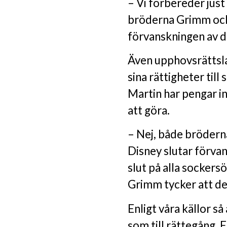
– Vi förbereder jus
bröderna Grimm och 
förvanskningen av d
Även upphovsrättsla
sina rättigheter till 
Martin har pengar i
att göra.
– Nej, både bröder
Disney slutar förvan
slut på alla sockersö
Grimm tycker att de 
Enligt våra källor så
som till rättegång.