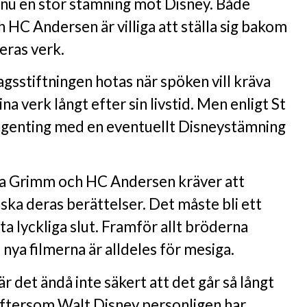
t nu en stor stämning mot Disney. Både
HC Andersen är villiga att ställa sig bakom
eras verk.
gsstiftningen hotas när spöken vill kräva
sina verk långt efter sin livstid. Men enligt St
ngenting med en eventuellt Disneystämning
na Grimm och HC Andersen kräver att
ska deras berättelser. Det måste bli ett
ta lyckliga slut. Framför allt bröderna
nya filmerna är alldeles för mesiga.
 är det ändå inte säkert att det går så långt
 Eftersom Walt Disney personligen har