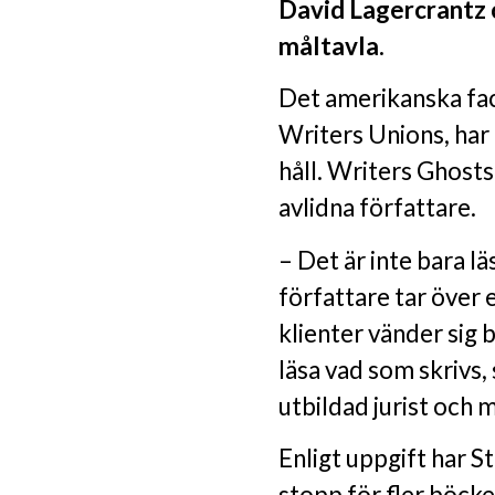
David Lagercrantz 
måltavla.
Det amerikanska fa
Writers Unions, har
håll. Writers Ghosts
avlidna författare.
– Det är inte bara l
författare tar över e
klienter vänder sig b
läsa vad som skrivs
utbildad jurist och
Enligt uppgift har S
stopp för fler böck