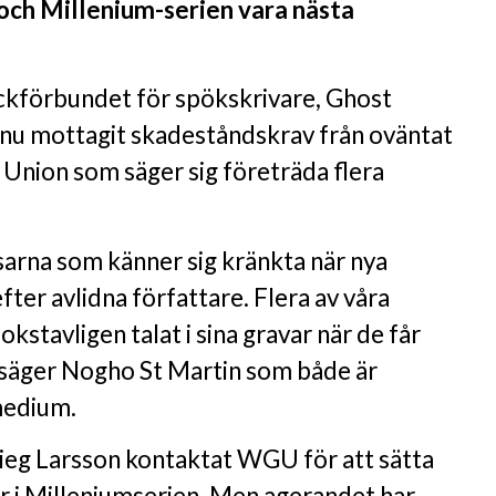
och Millenium-serien vara nästa
ckförbundet för spökskrivare, Ghost
 nu mottagit skadeståndskrav från oväntat
 Union som säger sig företräda flera
äsarna som känner sig kränkta när nya
fter avlidna författare. Flera av våra
okstavligen talat i sina gravar när de får
, säger Nogho St Martin som både är
 medium.
tieg Larsson kontaktat WGU för att sätta
er i Milleniumserien. Men agerandet har