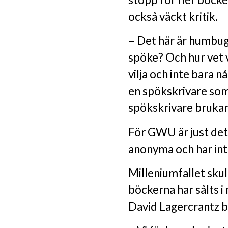
också väckt kritik.
– Det här är humbug.
spöke? Och hur vet v
vilja och inte bara 
en spökskrivare som
spökskrivare brukar 
För GWU är just dett
anonyma och har int
Milleniumfallet skul
böckerna har sålts i
David Lagercrantz ba