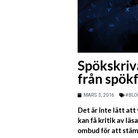
Spökskriv
från spök
MARS 3, 2016
#BLO
Det är inte lätt at
kan få kritik av läs
ombud för att stäm