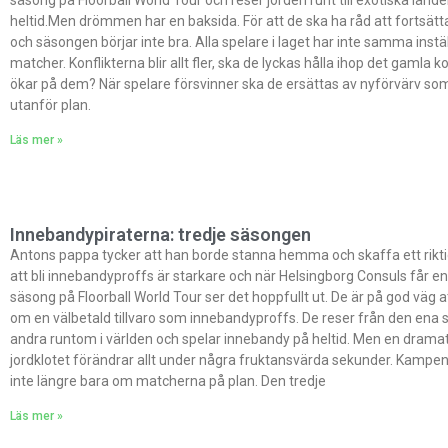
heltid.Men drömmen har en baksida. För att de ska ha råd att fortsätta
och säsongen börjar inte bra. Alla spelare i laget har inte samma inställ
matcher. Konflikterna blir allt fler, ska de lyckas hålla ihop det gaml
ökar på dem? När spelare försvinner ska de ersättas av nyförvärv so
utanför plan.
Läs mer »
Innebandypiraterna: tredje säsongen
Antons pappa tycker att han borde stanna hemma och skaffa ett rik
att bli innebandyproffs är starkare och när Helsingborg Consuls får en 
säsong på Floorball World Tour ser det hoppfullt ut. De är på god väg
om en välbetald tillvaro som innebandyproffs. De reser från den ena 
andra runtom i världen och spelar innebandy på heltid. Men en dramat
jordklotet förändrar allt under några fruktansvärda sekunder. Kampen 
inte längre bara om matcherna på plan. Den tredje
Läs mer »