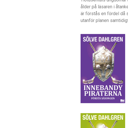
ålder på läsaren i åtank
är förstås en fördel då
utanför planen samtidigt