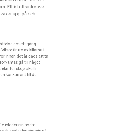
rn. Ett idrottsintresse
m växer upp på och
ättelse om ett gäng
ktor är tre av killarna i
er innan det är dags att ta
 förväntas gå till något
elar för skojs skull i
en konkurrent till de
De inleder sin andra
er och spelar innebandy på