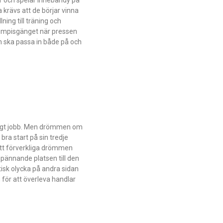
 krävs att de börjar vinna
ning till träning och
a kompisgänget när pressen
m ska passa in både på och
tigt jobb. Men drömmen om
bra start på sin tredje
 att förverkliga drömmen
spännande platsen till den
isk olycka på andra sidan
för att överleva handlar