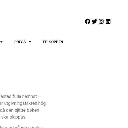
PRESS
TE-KOPPEN
fantasifulla namnet –
ar utgivningstakten hög.
 då den sjätte boken
8 ska släppas.
nte med någon särskilt