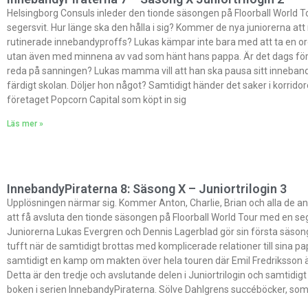
Helsingborg Consuls inleder den tionde säsongen på Floorball World
segersvit. Hur länge ska den hålla i sig? Kommer de nya juniorerna att 
rutinerade innebandyproffs? Lukas kämpar inte bara med att ta en ord
utan även med minnena av vad som hänt hans pappa. Är det dags för
reda på sanningen? Lukas mamma vill att han ska pausa sitt inneban
färdigt skolan. Döljer hon något? Samtidigt händer det saker i korrido
företaget Popcorn Capital som köpt in sig
Läs mer »
InnebandyPiraterna 8: Säsong X – Juniortrilogin 3
Upplösningen närmar sig. Kommer Anton, Charlie, Brian och alla de an
att få avsluta den tionde säsongen på Floorball World Tour med en se
Juniorerna Lukas Evergren och Dennis Lagerblad gör sin första säsong 
tufft när de samtidigt brottas med komplicerade relationer till sina pa
samtidigt en kamp om makten över hela touren där Emil Fredriksson 
Detta är den tredje och avslutande delen i Juniortrilogin och samtidig
boken i serien InnebandyPiraterna. Sölve Dahlgrens succéböcker, som 