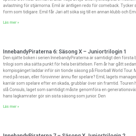
avlastning för stjärnorna. Emil är äntligen redo för comeback. Tycker 
form som tidigare. Emil får Jari att söka sig till en annan klubb och E
Läs mer »
InnebandyPiraterna 6: Säsong X – Juniortrilogin 1
Den sjätte boken i serien InnebandyPiraterna är samtidigt den första b
trilogi som ska sätta punkt för hela berättelsen. Fem år har gått se
kompisgänget laddar inför sin tionde säsong på Floorball World Tour. 
med på resan, eller försvinner ännu fler spelare? Emil, lagets manage
karriär som spelare efter en skada, grubblar över sin framtid. Touren ha
slå Consuls, laget som samtidigt måste genomföra en generationsväx
hans lagkamrater gör sin sista säsong som junior. Den
Läs mer »
InnebandyPiraterna 7 – Säsong X Juniortrilogin 2