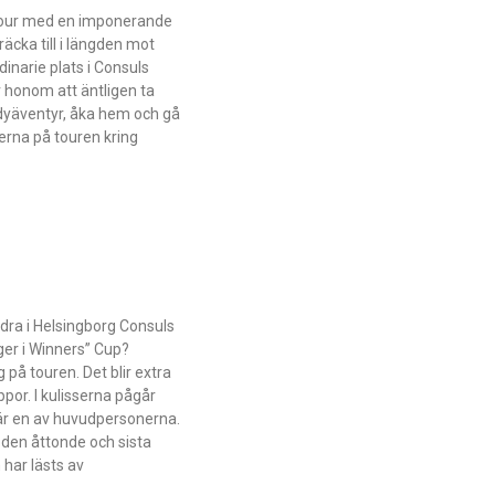
 Tour med en imponerande
räcka till i längden mot
inarie plats i Consuls
 honom att äntligen ta
dyäventyr, åka hem och gå
rerna på touren kring
dra i Helsingborg Consuls
ger i Winners” Cup?
på touren. Det blir extra
ppor. I kulisserna pågår
är en av huvudpersonerna.
t den åttonde och sista
har lästs av