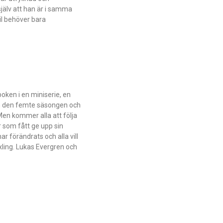
själv att han är i samma
mil behöver bara
oken i en miniserie, en
dan den femte säsongen och
Men kommer alla att följa
r som fått ge upp sin
r förändrats och alla vill
ling. Lukas Evergren och