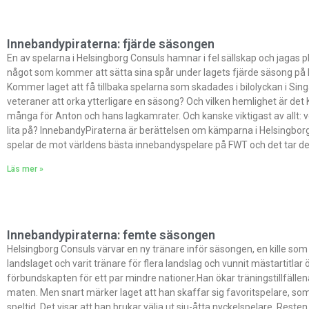
Innebandypiraterna: fjärde säsongen
En av spelarna i Helsingborg Consuls hamnar i fel sällskap och jagas plö
något som kommer att sätta sina spår under lagets fjärde säsong på F
Kommer laget att få tillbaka spelarna som skadades i bilolyckan i S
veteraner att orka ytterligare en säsong? Och vilken hemlighet är det 
många för Anton och hans lagkamrater. Och kanske viktigast av allt:
lita på? InnebandyPiraterna är berättelsen om kämparna i Helsingbo
spelar de mot världens bästa innebandyspelare på FWT och det tar d
Läs mer »
Innebandypiraterna: femte säsongen
Helsingborg Consuls värvar en ny tränare inför säsongen, en kille som
landslaget och varit tränare för flera landslag och vunnit mästartitlar
förbundskapten för ett par mindre nationer.Han ökar träningstillfällena
maten. Men snart märker laget att han skaffar sig favoritspelare, s
speltid. Det visar att han brukar välja ut sju-åtta nyckelspelare. Resten