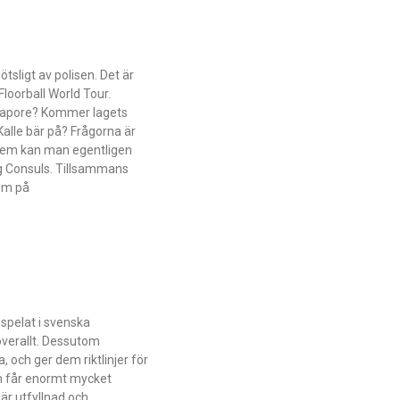
tsligt av polisen. Det är
loorball World Tour.
ingapore? Kommer lagets
Kalle bär på? Frågorna är
 vem kan man egentligen
rg Consuls. Tillsammans
em på
 spelat i svenska
 överallt. Dessutom
, och ger dem riktlinjer för
om får enormt mycket
 är utfyllnad och