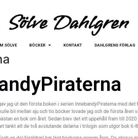
Sölve Dahlgren
M SÖLVE
BÖCKER
KONTAKT
DAHLGRENS FÖRLAG
na
andyPiraterna
v jag ut den första boken i serien InnebandyPiraterna med det 
lle bli mellan sju och tio böcker lovade jag och de första åren v
nästan en bok om året. Sedan blev det ett uppehåll fram till 2020
t tänkt att de två avslutande delarna i trilogin som utgör bok 6-
och en del föräldrar) har läst böckerna genom åren. De skrevs i