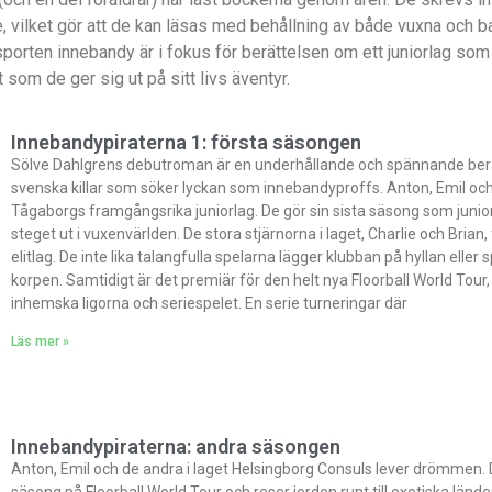
e, vilket gör att de kan läsas med behållning av både vuxna och ba
 sporten innebandy är i fokus för berättelsen om ett juniorlag so
 som de ger sig ut på sitt livs äventyr.
Innebandypiraterna 1: första säsongen
Sölve Dahlgrens debutroman är en underhållande och spännande ber
svenska killar som söker lyckan som innebandyproffs. Anton, Emil och Vi
Tågaborgs framgångsrika juniorlag. De gör sin sista säsong som junior
steget ut i vuxenvärlden. De stora stjärnorna i laget, Charlie och Brian,
elitlag. De inte lika talangfulla spelarna lägger klubban på hyllan eller sp
korpen. Samtidigt är det premiär för den helt nya Floorball World Tour, 
inhemska ligorna och seriespelet. En serie turneringar där
Läs mer »
Innebandypiraterna: andra säsongen
Anton, Emil och de andra i laget Helsingborg Consuls lever drömmen. 
säsong på Floorball World Tour och reser jorden runt till exotiska länd