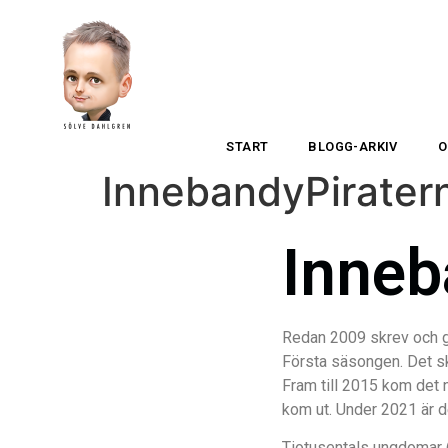
START
BLOGG-ARKIV
O
InnebandyPirater
Inneb
Redan 2009 skrev och ga
Första säsongen. Det sku
Fram till 2015 kom det 
kom ut. Under 2021 är de
Tiotusentals ungdomar (