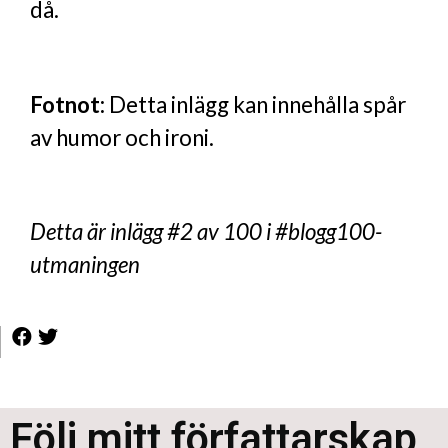
då.
Fotnot:
Detta inlägg kan innehålla spår
av humor och ironi.
Detta är inlägg #2 av 100 i #blogg100-
utmaningen
Följ mitt författarskap