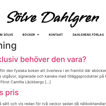
Sölve Dahlgren
M SÖLVE
BÖCKER
KONTAKT
DAHLGRENS FÖRLAG
ning
klusiv behöver den vara?
 för den fysiska boken att överleva i en framtid där eböcke
ade utgåvor, signerade och kanske med tilläggsprodukter på 
 Först Camilla Läckbergs […]
 pris
å sätt och vis redan för två veckor sedan då nätbokhandlarn