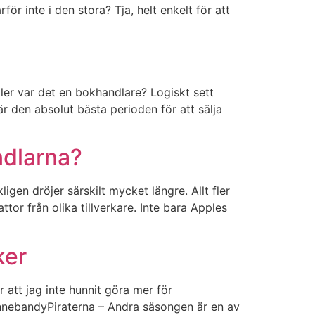
ör inte i den stora? Tja, helt enkelt för att
er var det en bokhandlare? Logiskt sett
r den absolut bästa perioden för att sälja
ndlarna?
en dröjer särskilt mycket längre. Allt fler
ttor från olika tillverkare. Inte bara Apples
ker
r att jag inte hunnit göra mer för
nnebandyPiraterna – Andra säsongen är en av