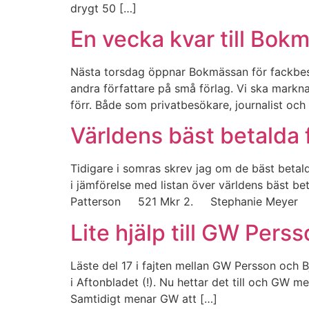
drygt 50 […]
En vecka kvar till Bok
Nästa torsdag öppnar Bokmässan för fackbesö
andra författare på små förlag. Vi ska markn
förr. Både som privatbesökare, journalist och 
Världens bäst betalda 
Tidigare i somras skrev jag om de bäst betald
i jämförelse med listan över världens bäst b
Patterson 521 Mkr 2. Stephanie Meyer
Lite hjälp till GW Pers
Läste del 17 i fajten mellan GW Persson och 
i Aftonbladet (!). Nu hettar det till och GW m
Samtidigt menar GW att […]