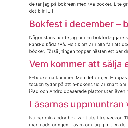
deltar jag på bokrean med två böcker. Lite gran
det blir […]
Bokfest i december – b
Någonstans hörde jag om en bokförläggare som
kanske båda två. Helt klart är i alla fall at
böcker. Försäljningen toppar nästan ett par d
Vem kommer att sälja 
E-böckerna kommer. Men det dröjer. Hoppas må
tecken tyder på att e-bokens tid är snart om in
iPad och Androidbaserade plattor utan även r
Läsarnas uppmuntran vi
Nu har min andra bok varit ute i tre veckor. T
marknadsföringen – även om jag gjort en del