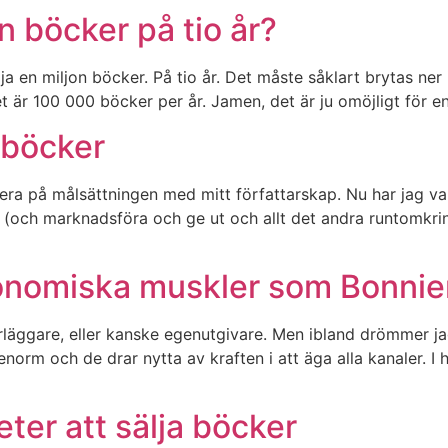
n böcker på tio år?
ja en miljon böcker. På tio år. Det måste såklart brytas ner i
et är 100 000 böcker per år. Jamen, det är ju omöjligt för e
 böcker
a på målsättningen med mitt författarskap. Nu har jag vari
 (och marknadsföra och ge ut och allt det andra runtomkring
nomiska muskler som Bonnie
förläggare, eller kanske egenutgivare. Men ibland drömmer j
orm och de drar nytta av kraften i att äga alla kanaler. I 
ter att sälja böcker