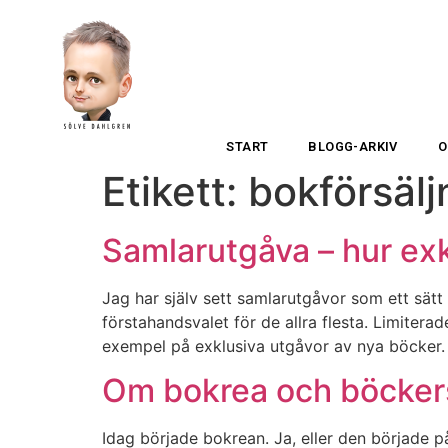
START
BLOGG-ARKIV
O
Etikett:
bokförsälj
Samlarutgåva – hur ex
Jag har själv sett samlarutgåvor som ett sätt
förstahandsvalet för de allra flesta. Limiter
exempel på exklusiva utgåvor av nya böcker.
Om bokrea och böckers
Idag började bokrean. Ja, eller den började p