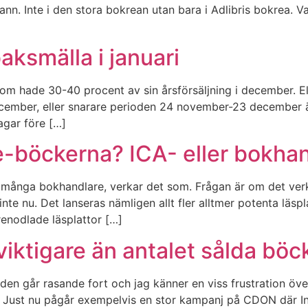
n. Inte i den stora bokrean utan bara i Adlibris bokrea. Varf
aksmälla i januari
 hade 30-40 procent av sin årsförsäljning i december. Ell
t december, eller snarare perioden 24 november-23 december ä
agar före […]
e-böckerna? ICA- eller bokha
nga bokhandlare, verkar det som. Frågan är om det verklig
te nu. Det lanseras nämligen allt fler alltmer potenta läspla
enodlade läsplattor […]
ktigare än antalet sålda böc
iden går rasande fort och jag känner en viss frustration öve
. Just nu pågår exempelvis en stor kampanj på CDON där I