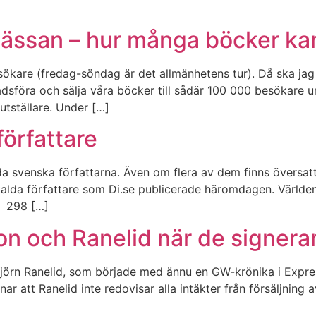
mässan – hur många böcker kan
kare (fredag-söndag är det allmänhetens tur). Då ska jag
adsföra och sälja våra böcker till sådär 100 000 besökare 
utställare. Under […]
författare
a svenska författarna. Även om flera av dem finns översatt
etalda författare som Di.se publicerade häromdagen. Värld
 298 […]
son och Ranelid när de signera
Björn Ranelid, som började med ännu en GW-krönika i Expres
enar att Ranelid inte redovisar alla intäkter från försäljnin