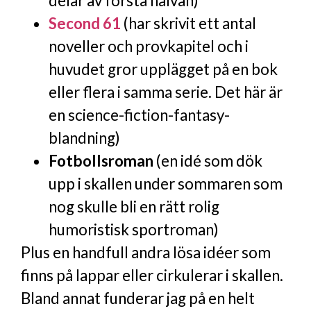
delar av första halvan)
Second 61
(har skrivit ett antal
noveller och provkapitel och i
huvudet gror upplägget på en bok
eller flera i samma serie. Det här är
en science-fiction-fantasy-
blandning)
Fotbollsroman
(en idé som dök
upp i skallen under sommaren som
nog skulle bli en rätt rolig
humoristisk sportroman)
Plus en handfull andra lösa idéer som
finns på lappar eller cirkulerar i skallen.
Bland annat funderar jag på en helt