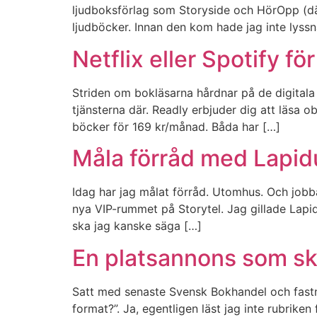
ljudboksförlag som Storyside och HörOpp (där
ljudböcker. Innan den kom hade jag inte lyssn
Netflix eller Spotify f
Striden om bokläsarna hårdnar på de digitala 
tjänsterna där. Readly erbjuder dig att läsa 
böcker för 169 kr/månad. Båda har […]
Måla förråd med Lapidus
Idag har jag målat förråd. Utomhus. Och jobba
nya VIP-rummet på Storytel. Jag gillade Lapidu
ska jag kanske säga […]
En platsannons som sk
Satt med senaste Svensk Bokhandel och fastn
format?”. Ja, egentligen läst jag inte rubrike