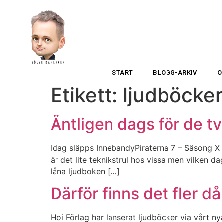
START
BLOGG-ARKIV
O
Etikett:
ljudböcke
Äntligen dags för de t
Idag släpps InnebandyPiraterna 7 – Säsong X – 
är det lite teknikstrul hos vissa men vilken 
låna ljudboken […]
Därför finns det fler d
Hoi Förlag har lanserat ljudböcker via vårt n