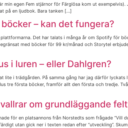
 min egen Fem stjärnor för Färglösa kom ut exempelvis). Ja
at på en ljudbok. Bara tanken […]
ör böcker – kan det fungera?
plattformarna. Det har talats i många år om Spotify för bö
obegränsat med böcker för 99 kr/månad och Storytel erbjuder
 i luren – eller Dahlgren?
t lite i trädgården. På samma gång har jag därför lyckats l
s tre första böcker, framför allt den första och tredje. Två
vallrar om grundläggande fel
ade för en platsannons från Norstedts som frågade “Vill d
n färdigt utan gick ner i texten redan efter “utveckling”. 