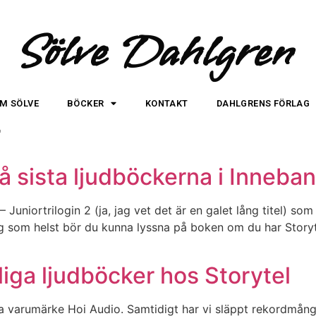
Sölve Dahlgren
M SÖLVE
BÖCKER
KONTAKT
DAHLGRENS FÖRLAG
r
vå sista ljudböckerna i Inneba
Juniortrilogin 2 (ja, jag vet det är en galet lång titel) so
dag som helst bör du kunna lyssna på boken om du har Storyt
åliga ljudböcker hos Storytel
ya varumärke Hoi Audio. Samtidigt har vi släppt rekordmång