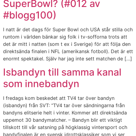
SuperBowl? (#012 av
#blogg100)
I natt är det dags för Super Bowl och USA står stilla och
runtom i världen bänkar sig folk i tv-sofforna trots att
det är mitt i natten (som t ex i Sverige) för att följa den
direktsända finalen i NFL (amerikansk fotboll). Det är ett
enormt spektakel. Själv har jag inte sett matchen de […]
Isbandyn till samma kanal
som innebandyn
I fredags kom beskedet att TV4 tar över bandyn
(isbandyn) från SVT: “TV4 tar över sändningarna från
bandyns elitserie helt i vinter. Kommer att direktsända
uppemot 30 bandymatcher. – Bandyn blir ett viktigt
tillskott till vår satsning på högklassig vintersport och
bandyfinalen är en svensk idrottsklassiker som vi ser