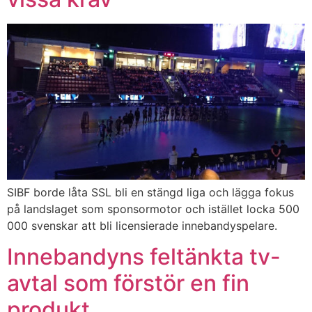
SIBF borde låta SSL bli en stängd liga och lägga fokus
på landslaget som sponsormotor och istället locka 500
000 svenskar att bli licensierade innebandyspelare.
Innebandyns feltänkta tv-
avtal som förstör en fin
produkt