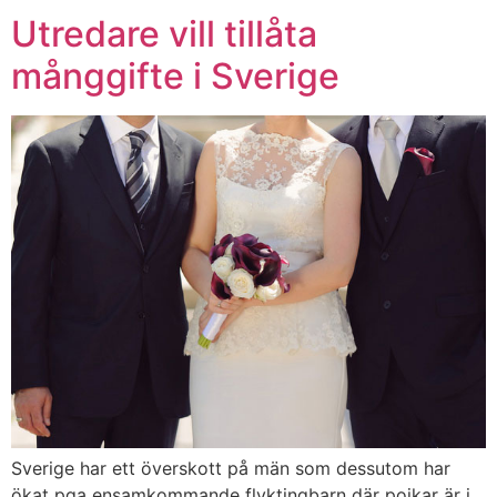
Utredare vill tillåta
månggifte i Sverige
Sverige har ett överskott på män som dessutom har
ökat pga ensamkommande flyktingbarn där pojkar är i