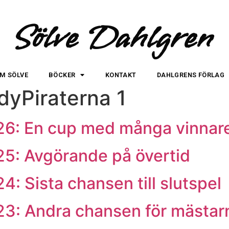
Sölve Dahlgren
M SÖLVE
BÖCKER
KONTAKT
DAHLGRENS FÖRLAG
dyPiraterna 1
26: En cup med många vinnar
25: Avgörande på övertid
: Sista chansen till slutspel
23: Andra chansen för mästar