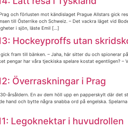
4: Lätt resa i Tyskland
 Prag och förlusten mot kändislaget Prague Allstars gick res
sen till Österrike och Schweiz. – Det vackra läget vid Bode
heter i sjön, läste Emil […]
13: Hockeyproffs utan skridsk
ick fram till bänken. – Jaha, här sitter du och spionerar p
t pengar har våra tjeckiska spelare kostat egentligen? – Vi 
2: Överraskningar i Prag
r i 30-årsåldern. En av dem höll upp en papperskylt där det
e hand och bytte några snabba ord på engelska. Spelarna i 
1: Legoknektar i huvudrollen