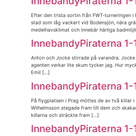
InnebandyPiraterna 1-1
Efter den trista sortin från FWT-turneringen i
stad som låg vackert vid Bodensjön, nära grän
medelhavsklimat och innebär härliga badmöjlig
InnebandyPiraterna 1-
Anton och Jocke stirrade på varandra. Jocke g
agenten verkar lite skum tycker jag. Hur mycke
Emil […]
InnebandyPiraterna 1-1
På flygplatsen i Prag möttes de av två killa
Wilhelmsson stegade fram till dem och skakad
killarna och sträckte fram […]
InnebandyPiraterna 1-1