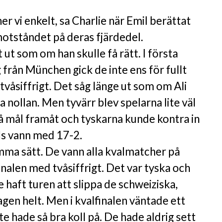
er vi enkelt, sa Charlie när Emil berättat
otståndet på deras fjärdedel.
 ut som om han skulle få rätt. I första
från München gick de inte ens för fullt
våsiffrigt. Det såg länge ut som om Ali
a nollan. Men tyvärr blev spelarna lite väl
på mål framåt och tyskarna kunde kontra in
ls vann med 17-2.
mma sätt. De vann alla kvalmatcher på
finalen med tvåsiffrigt. Det var tyska och
e haft turen att slippa de schweiziska,
agen helt. Men i kvalfinalen väntade ett
te hade så bra koll på. De hade aldrig sett