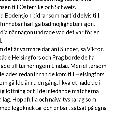
sen till Österrike och Schweiz.
id Bodensjön bidrar sommartid delvis till
 innebär härliga badmöjligheter i sjön,
dia när någon undrade vad det var för en
l.
 det är varmare där än i Sundet, sa Viktor.
i både Helsingfors och Prag borde de ha
erade till turneringen i Lindau. Men eftersom
elades redan innan de kom till Helsingfors
som gällde ännu en gång. I kvalet hade de i
glig lottning och i de inledande matcherna
 lag. Hoppfulla och naiva tyska lag som
 med legoknektar och enbart satsat på egna