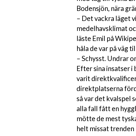
Bodensjön, nära grän
– Det vackra läget v
medelhavsklimat och
läste Emil på Wikipe
håla de var på väg til
– Schysst. Undrar om
Efter sina insatser 
varit direktkvalific
direktplatserna förd
så var det kvalspel 
alla fall fått en hyg
mötte de mest tyska
helt missat trenden