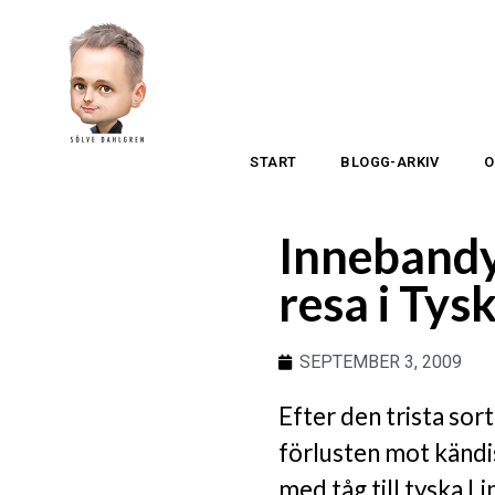
START
BLOGG-ARKIV
O
Innebandy
resa i Tys
SEPTEMBER 3, 2009
Efter den trista sor
förlusten mot kändis
med tåg till tyska Li