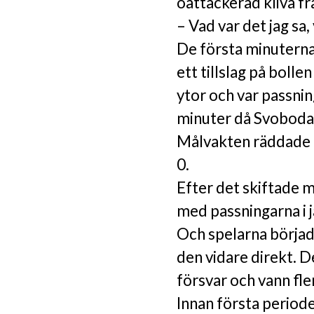
oattackerad kliva fr
– Vad var det jag sa, 
De första minuterna
ett tillslag på bolle
ytor och var passnin
minuter då Svoboda
Målvakten räddade m
0.
Efter det skiftade 
med passningarna i 
Och spelarna började
den vidare direkt. D
försvar och vann fl
Innan första perioden