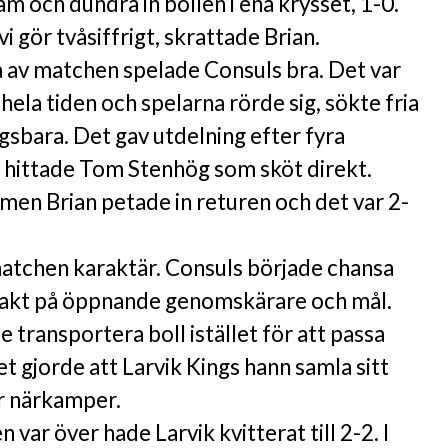
am och dundra in bollen i ena krysset, 1-0.
vi gör tvåsiffrigt, skrattade Brian.
 av matchen spelade Consuls bra. Det var
n hela tiden och spelarna rörde sig, sökte fria
gsbara. Det gav utdelning efter fyra
 hittade Tom Stenhög som sköt direkt.
en Brian petade in returen och det var 2-
matchen karaktär. Consuls började chansa
jakt på öppnande genomskärare och mål.
 transportera boll istället för att passa
et gjorde att Larvik Kings hann samla sitt
er närkamper.
 var över hade Larvik kvitterat till 2-2. I