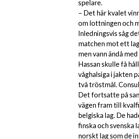
spelare.
– Det här kvalet vinn
om lottningen och m
Inledningsvis såg det
matchen mot ett lag 
men vann ändå med t
Hassan skulle få håll
våghalsiga i jakten 
två tröstmål. Consu
Det fortsatte på sa
vägen fram till kval
belgiska lag. De had
finska och svenska l
norskt lag som de in