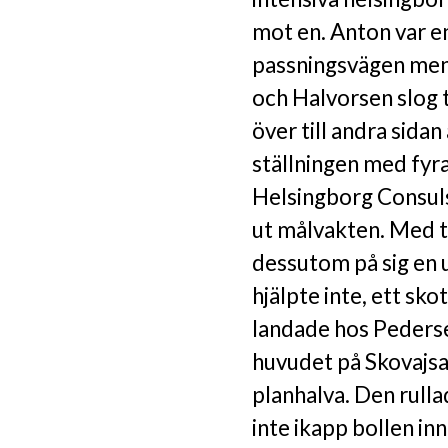
mot en. Anton var e
passningsvägen men 
och Halvorsen slog ti
över till andra sidan
ställningen med fyr
Helsingborg Consul
ut målvakten. Med 
dessutom på sig en u
hjälpte inte, ett sk
landade hos Pederse
huvudet på Skovajsa
planhalva. Den rull
inte ikapp bollen in