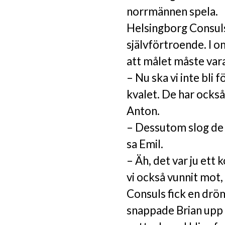
norrmännen spela.
Helsingborg Consuls 
självförtroende. I
att målet måste vara 
– Nu ska vi inte bli
kvalet. De har också 
Anton.
– Dessutom slog de j
sa Emil.
– Äh, det var ju ett
vi också vunnit mot
Consuls fick en drö
snappade Brian upp 