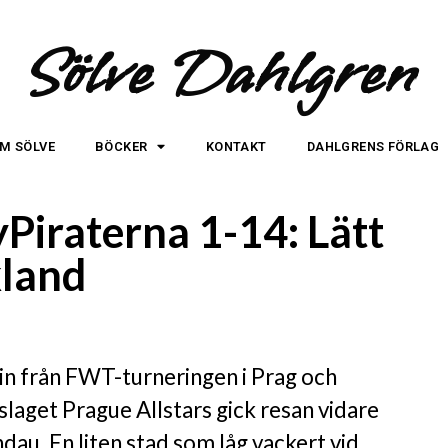
Sölve Dahlgren
M SÖLVE
BÖCKER
KONTAKT
DAHLGRENS FÖRLAG
Piraterna 1-14: Lätt
kland
tin från FWT-turneringen i Prag och
laget Prague Allstars gick resan vidare
ndau. En liten stad som låg vackert vid