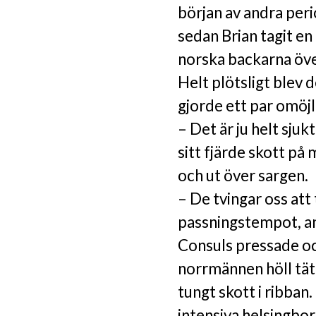
början av andra per
sedan Brian tagit en
norska backarna öve
Helt plötsligt blev 
gjorde ett par omöjl
– Det är ju helt sjukt
sitt fjärde skott på
och ut över sargen.
– De tvingar oss att 
passningstempot, ann
Consuls pressade oc
norrmännen höll tät
tungt skott i ribban.
intensiva helsingbor