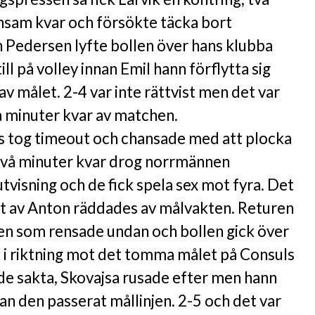
nsam kvar och försökte täcka bort
Pedersen lyfte bollen över hans klubba
ll på volley innan Emil hann förflytta sig
 av målet. 2-4 var inte rättvist men det var
a minuter kvar av matchen.
s tog timeout och chansade med att plocka
två minuter kvar drog norrmännen
tvisning och de fick spela sex mot fyra. Det
ott av Anton räddades av målvakten. Returen
n som rensade undan och bollen gick över
 i riktning mot det tomma målet på Consuls
ade sakta, Skovajsa rusade efter men hann
nan den passerat mållinjen. 2-5 och det var