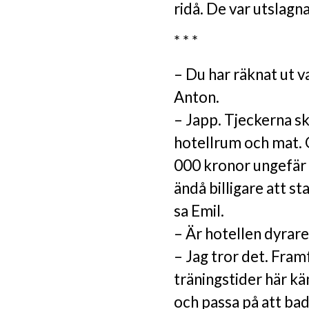
ridå. De var utslagn
* * *
– Du har räknat ut v
Anton.
– Japp. Tjeckerna sk
hotellrum och mat. 
000 kronor ungefär 
ändå billigare att st
sa Emil.
– Är hotellen dyrare
– Jag tror det. Framf
träningstider här kä
och passa på att bada