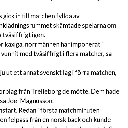
gick in till matchen fyllda av
 omklädningsrummet skämtade spelarna om
tvåsiffrigt igen.
 för kaxiga, norrmännen har imponerat i
vunnit med tvåsiffrigt i flera matcher, sa
u ut ett annat svenskt lag i förra matchen,
 korplag från Trelleborg de mötte. Dem hade
, sa Joel Magnusson.
mstart. Redan i första matchminuten
en felpass från en norsk back och kunde