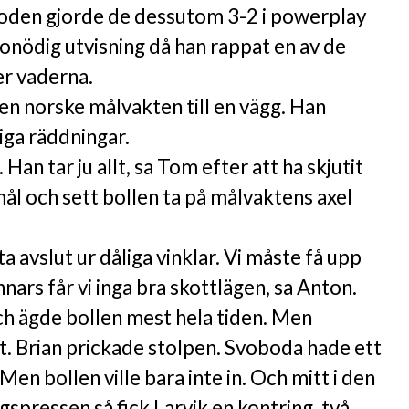
ioden gjorde de dessutom 3-2 i powerplay
 onödig utvisning då han rappat en av de
r vaderna.
den norske målvakten till en vägg. Han
iga räddningar.
. Han tar ju allt, sa Tom efter att ha skjutit
 mål och sett bollen ta på målvaktens axel
ta avslut ur dåliga vinklar. Vi måste få upp
ars får vi inga bra skottlägen, sa Anton.
h ägde bollen mest hela tiden. Men
t. Brian prickade stolpen. Svoboda hade ett
 Men bollen ville bara inte in. Och mitt i den
gspressen så fick Larvik en kontring, två