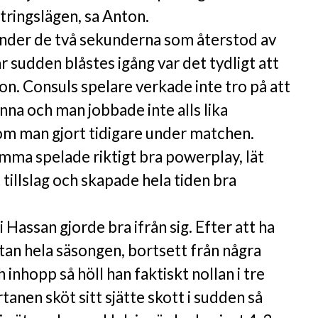
ntringslägen, sa Anton.
under de två sekunderna som återstod av
är sudden blåstes igång var det tydligt att
on. Consuls spelare verkade inte tro på att
inna och man jobbade inte alls lika
som man gjort tidigare under matchen.
mma spelade riktigt bra powerplay, lät
 tillslag och skapade hela tiden bra
Hassan gjorde bra ifrån sig. Efter att ha
tan hela säsongen, bortsett från några
inhopp så höll han faktiskt nollan i tre
tanen sköt sitt sjätte skott i sudden så