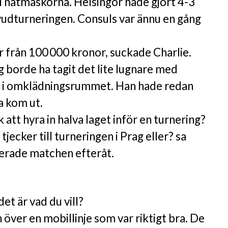
ut i nätmaskorna. Helsingör hade gjort 4-3
uvudturneringen. Consuls var ännu en gång
r från 100 000 kronor, suckade Charlie.
ag borde ha tagit det lite lugnare med
l i omklädningsrummet. Han hade redan
a kom ut.
sk att hyra in halva laget inför en turnering?
tjecker till turneringen i Prag eller? sa
serade matchen efteråt.
det är vad du vill?
 över en mobillinje som var riktigt bra. De