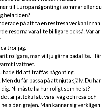
er till Europa någonting i sommar eller du
g hela tiden?
funderade på att ta en restresa veckan innan
de resorna vara lite billigare också. Var är
?
ca tror jag.
rit roligare, man vill ju gärna bada lite. Här
varmt i vattnet.
 hade tid att träffas någonting.
l. Men du får passa på att njuta själv. Du har
 dig. Ni måste ha hur roligt som helst?
, det är jättekul att vara iväg och resa och
 hela den grejen. Man känner sig verkligen