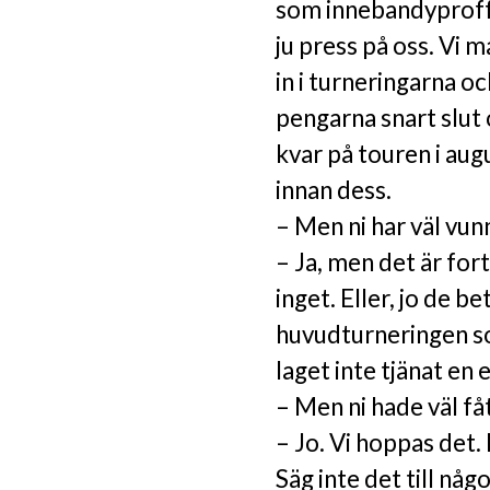
som innebandyproffs
ju press på oss. Vi 
in i turneringarna oc
pengarna snart slut 
kvar på touren i aug
innan dess.
– Men ni har väl vu
– Ja, men det är fo
inget. Eller, jo de b
huvudturneringen so
laget inte tjänat en 
– Men ni hade väl f
– Jo. Vi hoppas det.
Säg inte det till någ