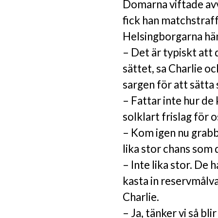
Domarna viftade avv
fick han matchstraf
Helsingborgarna hä
– Det är typiskt at
sättet, sa Charlie o
sargen för att sätta
– Fattar inte hur de
solklart frislag för 
– Kom igen nu grabba
lika stor chans som
– Inte lika stor. De 
kasta in reservmålv
Charlie.
– Ja, tänker vi så bli