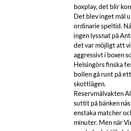
boxplay, det blir ko
Det blev inget mål 
ordinarie speltid. N
ingen lyssnat på Ant
det var möjligt att v
aggressivt i boxen 
Helsingörs finska fe
bollen gå runt på ett
skottlägen.
Reservmålvakten Ali 
suttit på bänken näs
enstaka matcher och 
minuter. Men när Vir