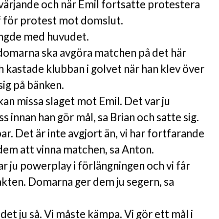
ärjande och när Emil fortsatte protestera
f för protest mot domslut.
ngde med huvudet.
t domarna ska avgöra matchen på det här
ch kastade klubban i golvet när han klev över
 sig på bänken.
 kan missa slaget mot Emil. Det var ju
oss innan han gör mål, sa Brian och satte sig.
r. Det är inte avgjort än, vi har fortfarande
 dem att vinna matchen, sa Anton.
har ju powerplay i förlängningen och vi får
akten. Domarna ger dem ju segern, sa
r det ju så. Vi måste kämpa. Vi gör ett mål i