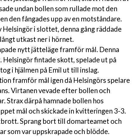
sade undan bollen som rullade mot den
n den fångades upp av en motståndare.
v Helsingör i slottet, denna gång räddade
långt utkast ner i hörnet.
apade nytt jätteläge framför mål. Denna
g. Helsingör fintade skott, spelade ut på
og i hjälmen på Emil ut till inslag.
ation framför mål igen då Helsingörs spelare
hans. Virtanen vevade efter bollen och
rar. Strax därpå hamnade bollen hos
ppet mål och skickade in kvitteringen 3-3.
 utbrott. Sprang bort till domarteamet och
grar som var uppskrapade och blödde.