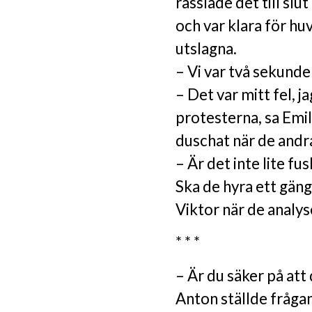
rasslade det till sl
och var klara för h
utslagna.
– Vi var två sekunde
– Det var mitt fel, j
protesterna, sa Emi
duschat när de andr
– Är det inte lite fu
Ska de hyra ett gäng 
Viktor när de analy
* * *
– Är du säker på att 
Anton ställde frågan