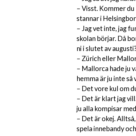
– Visst. Kommer du n
stannar i Helsingbor
– Jag vet inte, jag 
skolan börjar. Då bor
ni i slutet av augusti
– Zürich eller Mallor
– Mallorca hade ju va
hemma är ju inte så 
– Det vore kul om du
– Det är klart jag vil
ju alla kompisar med
– Det är okej. Alltså
spela innebandy och