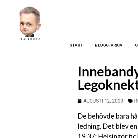
START
BLOGG-ARKIV
O
Innebandy
Legoknekt
AUGUSTI 12, 2009
I
De behövde bara hål
ledning. Det blev e
19.37: Helsingör fick