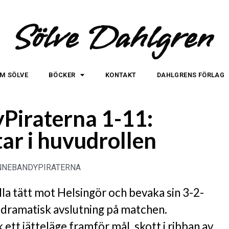
Sölve Dahlgren
M SÖLVE
BÖCKER
KONTAKT
DAHLGRENS FÖRLAG
Piraterna 1-11:
ar i huvudrollen
NNEBANDYPIRATERNA
la tätt mot Helsingör och bevaka sin 3-2-
n dramatisk avslutning på matchen.
 ett jätteläge framför mål, skott i ribban av