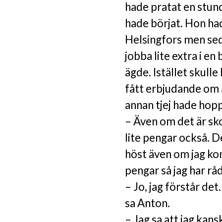
hade pratat en stu
hade börjat. Hon had
Helsingfors men seda
jobba lite extra i e
ägde. Istället skull
fått erbjudande om
annan tjej hade hopp
– Även om det är skoj
lite pengar också. De
höst även om jag kom
pengar så jag har r
– Jo, jag förstår de
sa Anton.
– Jag sa att jag kans