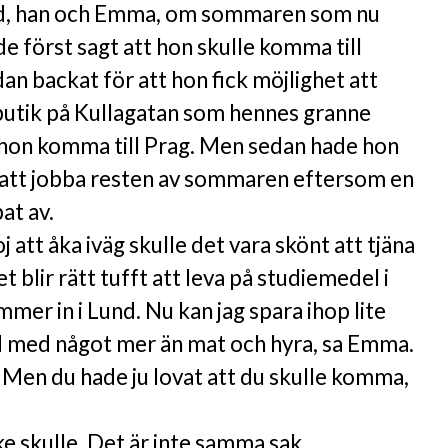
nd, han och Emma, om sommaren som nu
e först sagt att hon skulle komma till
n backat för att hon fick möjlighet att
n butik på Kullagatan som hennes granne
e hon komma till Prag. Men sedan hade hon
 att jobba resten av sommaren eftersom en
at av.
 att åka iväg skulle det vara skönt att tjäna
t blir rätt tufft att leva på studiemedel i
mer in i Lund. Nu kan jag spara ihop lite
åd med något mer än mat och hyra, sa Emma.
t. Men du hade ju lovat att du skulle komma,
ke skulle. Det är inte samma sak.