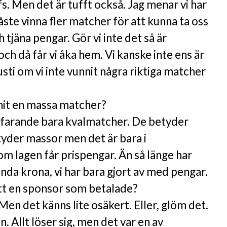
. Men det är tufft också. Jag menar vi har
måste vinna fler matcher för att kunna ta oss
h tjäna pengar. Gör vi inte det så är
och då får vi åka hem. Vi kanske inte ens är
usti om vi inte vunnit några riktiga matcher
nnit en massa matcher?
rtfarande bara kvalmatcher. De betyder
etyder massor men det är bara i
m lagen får prispengar. Än så länge har
enda krona, vi har bara gjort av med pengar.
ått en sponsor som betalade?
 Men det känns lite osäkert. Eller, glöm det.
on. Allt löser sig, men det var en av