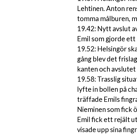
Lehtinen. Anton ren
tomma målburen, me
19.42: Nytt avslut a
Emil som gjorde ett 
19.52: Helsingör sk
gång blev det frisla
kanten och avslutet t
19.58: Trasslig situ
lyfte in bollen på c
träffade Emils fing
Nieminen som fick ö
Emil fick ett rejält
visade upp sina fin