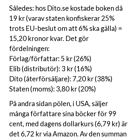
Således: hos Dito.se kostade boken då
19 kr (varav staten konfiskerar 25%
trots EU-beslut om att 6% ska gälla) =
15,20 kronor kvar. Det gör
fördelningen:
Förlag/författar: 5 kr (26%)
Elib (distributör): 3 kr (16%)
Dito (återförsäljare): 7,20 kr (38%)
Staten (moms): 3,80 kr (20%)
På andra sidan pölen, i USA, säljer
många författare sina böcker för 99
cent, med dagens dollarkurs (6,79 kr) är
det 6,72 kr via Amazon. Av den summan