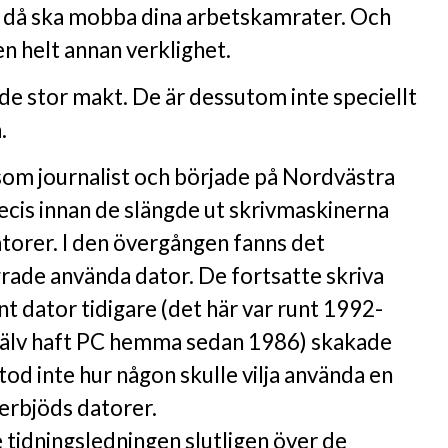
då ska mobba dina arbetskamrater. Och
en helt annan verklighet.
de stor makt. De är dessutom inte speciellt
.
 som journalist och började på Nordvästra
ecis innan de slängde ut skrivmaskinerna
datorer. I den övergången fanns det
grade använda dator. De fortsatte skriva
t dator tidigare (det här var runt 1992-
jälv haft PC hemma sedan 1986) skakade
od inte hur någon skulle vilja använda en
 erbjöds datorer.
de tidningsledningen slutligen över de