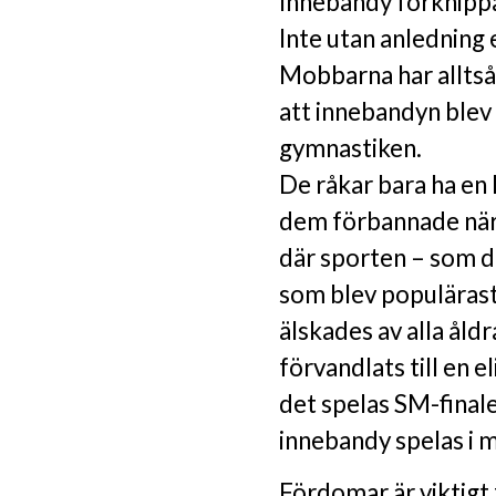
Innebandy förknippa
Inte utan anledning 
Mobbarna har alltså 
att innebandyn blev 
gymnastiken.
De råkar bara ha en
dem förbannade när d
där sporten – som d
som blev populärast
älskades av alla åldr
förvandlats till en el
det spelas SM-finale
innebandy spelas i m
Fördomar är viktigt 