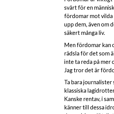
svårt för en människ
fördomar mot vilda dj
upp dem, även om de 
säkert många liv.
Men fördomar kan ock
rädsla för det som ä
inte ta reda på mer 
Jag tror det är för
Ta bara journalister 
klassiska lagidrotte
Kanske rentav, i s
känner till dessa i