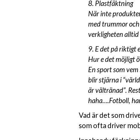
8. Plastfäktning
När inte produkten 
med trummor och 
verkligheten alltid 
9. E det på riktigt e
Hur e det möjligt 
En sport som vem 
blir stjärna i “vär
är vältränad”. Res
haha….Fotboll, han
Vad är det som dri
som ofta driver mo