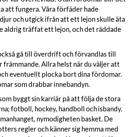
a att fungera. Våra förfäder hade
ur och utgick ifrån att ett lejon skulle äta
aldrig träffat ett lejon, och det räddade
så gå till överdrift och förvandlas till
r främmande. Allra helst när du väljer att
och eventuellt plocka bort dina fördomar.
domar som drabbar innebandyn.
som byggt sin karriär på att följa de stora
rna; fotboll, hockey, handboll och isbandy.
ammanhanget, nymodigheten basket. De
drotters regler och känner sig hemma med