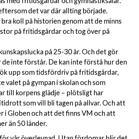
s med fritidsgårdar och gymnastiksalar.
eftersom det var där allting började.
bra koll på historien genom att de minns
stor på fritidsgårdar och tog över på
 kunskapslucka på 25-30 år. Och det gör
e inte förstår. De kan inte förstå hur den
ök upp som tidsfördriv på fritidsgårdar,
e valet på gympan i skolan och som
ar till korpens glädje – plötsligt har
itidrott som vill bli tagen på allvar. Och att
r i Globen och att det finns VM och att
er än 50 länder.
för vår överlevnad. Utan fördomar blir det