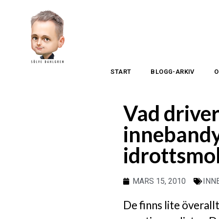
START
BLOGG-ARKIV
O
Vad driver
innebandy
idrottsmo
MARS 15, 2010
INN
De finns lite överal