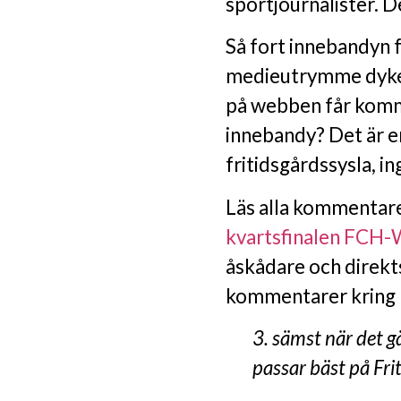
sportjournalister. 
Så fort innebandyn f
medieutrymme dyker 
på webben får komm
innebandy? Det är en
fritidsgårdssysla, ing
Läs alla kommentare
kvartsfinalen FCH
åskådare och direkt
kommentarer kring 
3. sämst när det g
passar bäst på Frit