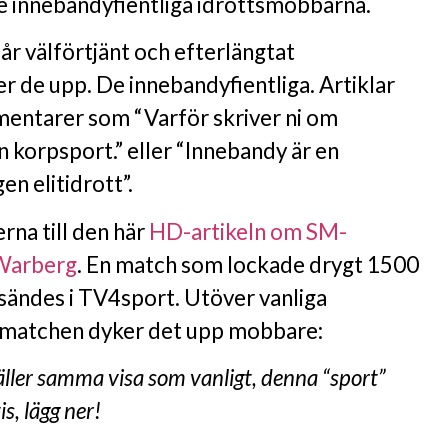
De innebandyfientliga idrottsmobbarna.
år välförtjänt och efterlängtat
de upp. De innebandyfientliga. Artiklar
entarer som “Varför skriver ni om
 korpsport.” eller “Innebandy är en
en elitidrott”.
rna till den här
HD-artikeln om SM-
-Warberg
. En match som lockade drygt 1500
sändes i TV4sport. Utöver vanliga
matchen dyker det upp mobbare:
äller samma visa som vanligt, denna “sport”
is, lägg ner!