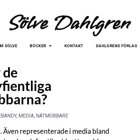
Sölve Dahlgren
M SÖLVE
BÖCKER
KONTAKT
DAHLGRENS FÖRLAG
 de
fientliga
bbarna?
EBANDY
,
MEDIA
,
NÄTMOBBARE
lt. Även representerade i media bland