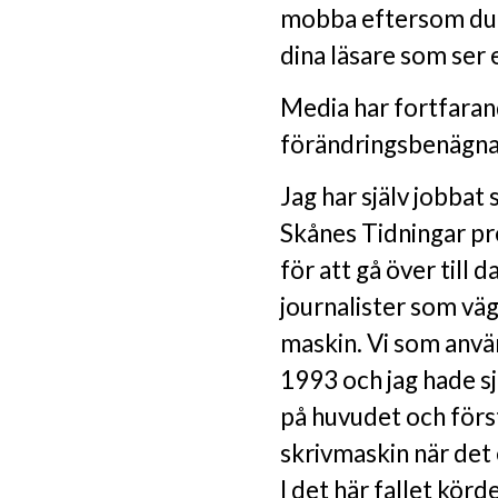
mobba eftersom du 
dina läsare som ser 
Media har fortfaran
förändringsbenägna
Jag har själv jobbat
Skånes Tidningar pr
för att gå över till 
journalister som vä
maskin. Vi som använ
1993 och jag hade s
på huvudet och först
skrivmaskin när det
I det här fallet kör