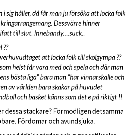
i sig håller, då får man ju försöka att locka folk
kringarrangemang. Dessvärre hinner
ifatt till slut. Innebandy….suck..
l ??
överhuvudtaget att locka folk till skolgympa ??
som helst får vara med och spela och där man
ldens bästa liga” bara man “har vinnarskalle och
ten av världen bara skakar på huvudet
dboll och basket känns som det e på riktigt !!
ver dessa stackare? Förmodligen detsamma
bbare. Fördomar och avundsjuka.