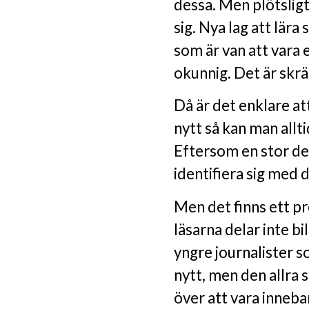
dessa. Men plötslig
sig. Nya lag att lära 
som är van att vara e
okunnig. Det är sk
Då är det enklare att
nytt så kan man allt
Eftersom en stor del
identifiera sig med 
Men det finns ett pr
läsarna delar inte b
yngre journalister s
nytt, men den allra
över att vara inneba