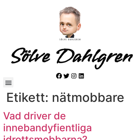
Sölve Dahlgren
Etikett:
nätmobbare
Vad driver de
innebandyfientliga
idrottsmobbarna?