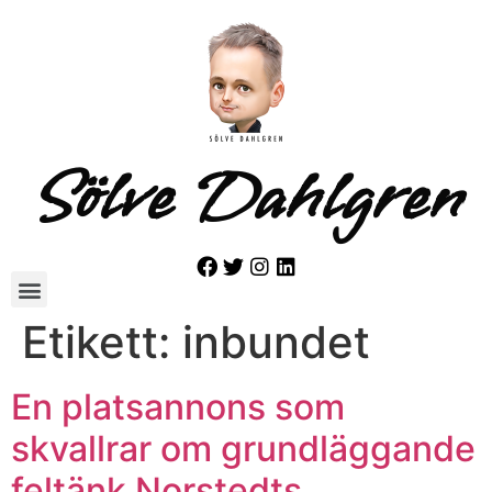
Sölve Dahlgren
Etikett:
inbundet
En platsannons som
skvallrar om grundläggande
feltänk Norstedts