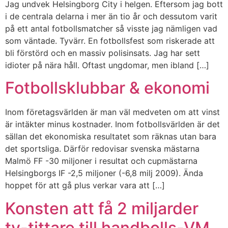
Jag undvek Helsingborg City i helgen. Eftersom jag bott
i de centrala delarna i mer än tio år och dessutom varit
på ett antal fotbollsmatcher så visste jag nämligen vad
som väntade. Tyvärr. En fotbollsfest som riskerade att
bli förstörd och en massiv polisinsats. Jag har sett
idioter på nära håll. Oftast ungdomar, men ibland […]
Fotbollsklubbar & ekonomi
Inom företagsvärlden är man väl medveten om att vinst
är intäkter minus kostnader. Inom fotbollsvärlden är det
sällan det ekonomiska resultatet som räknas utan bara
det sportsliga. Därför redovisar svenska mästarna
Malmö FF -30 miljoner i resultat och cupmästarna
Helsingborgs IF -2,5 miljoner (-6,8 milj 2009). Ända
hoppet för att gå plus verkar vara att […]
Konsten att få 2 miljarder
tv-tittare till handbolls-VM