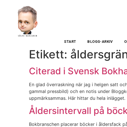
START
BLOGG-ARKIV
O
Etikett:
åldersgrä
Citerad i Svensk Bokha
En glad överraskning när jag i helgen satt och
gammal pressbild) och en notis under Bloggkoll
uppmärksammas. Här hittar du hela inlägget.
Åldersintervall på böck
Bokbranschen placerar böcker i åldersfack på 