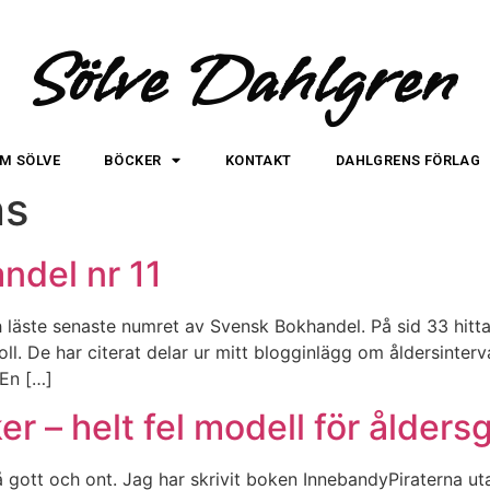
Sölve Dahlgren
M SÖLVE
BÖCKER
KONTAKT
DAHLGRENS FÖRLAG
ns
ndel nr 11
 läste senaste numret av Svensk Bokhandel. På sid 33 hittar
. De har citerat delar ur mitt blogginlägg om åldersinterval
 En […]
er – helt fel modell för ålders
gott och ont. Jag har skrivit boken InnebandyPiraterna uta