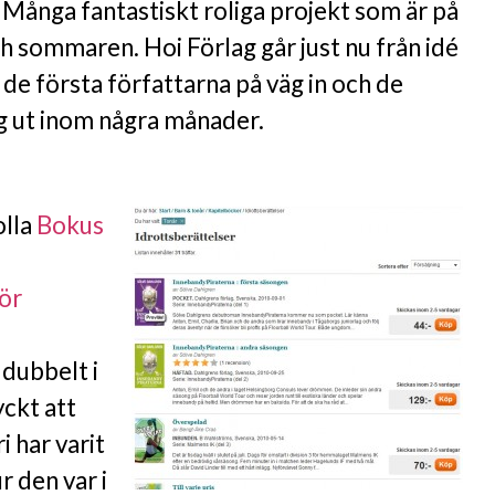
 Många fantastiskt roliga projekt som är på
h sommaren. Hoi Förlag går just nu från idé
de första författarna på väg in och de
äg ut inom några månader.
olla
Bokus
för
dubbelt i
yckt att
i har varit
 den var i