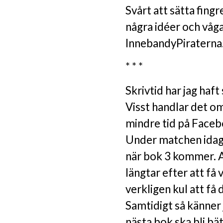
Svårt att sätta fing
några idéer och vågar
InnebandyPiratern
* * *
Skrivtid har jag haf
Visst handlar det om 
mindre tid på Faceb
Under matchen idag 
när bok 3 kommer. A
längtar efter att få 
verkligen kul att f
Samtidigt så känner j
nästa bok ska bli bät