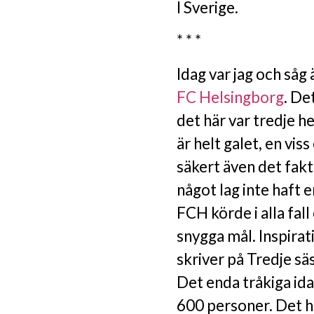
I Sverige.
* * *
Idag var jag och så
FC Helsingborg
. De
det här var tredje 
är helt galet, en vi
säkert även det fakt
något lag inte haft en
FCH körde i alla fal
snygga mål. Inspirati
skriver på Tredje sä
Det enda tråkiga ida
600 personer. Det har