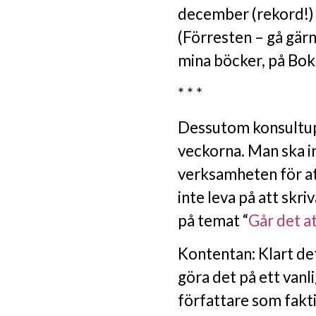
december (rekord!) s
(Förresten – gå gärn
mina böcker, på Boku
* * *
Dessutom konsultup
veckorna. Man ska in
verksamheten för att
inte leva på att skr
på temat “
Går det at
Kontentan: Klart det
göra det på ett vanli
författare som fakti