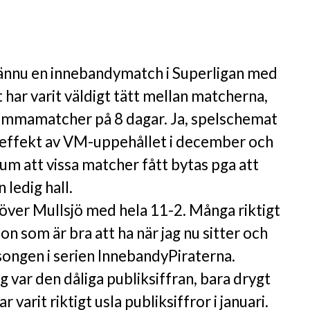
g ännu en innebandymatch i Superligan med
t har varit väldigt tätt mellan matcherna,
hemmamatcher på 8 dagar. Ja, spelschemat
ss effekt av VM-uppehållet i december och
um att vissa matcher fått bytas pga att
 ledig hall.
l över Mullsjö med hela 11-2. Många riktigt
on som är bra att ha när jag nu sitter och
songen i serien InnebandyPiraterna.
g var den dåliga publiksiffran, bara drygt
 varit riktigt usla publiksiffror i januari.