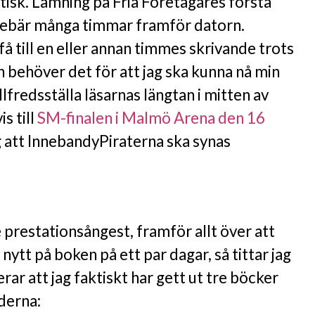
tisk. Lämning på Fria Företagares första
nebär många timmar framför datorn.
 till en eller annan timmes skrivande trots
 behöver det för att jag ska kunna nå min
lfredsställa läsarnas längtan i mitten av
s till
SM-finalen i Malmö Arena den 16
g att InnebandyPiraterna ska synas
te prestationsångest, framför allt över att
t nytt på boken på ett par dagar, så tittar jag
rar att jag faktiskt har gett ut tre böcker
derna: