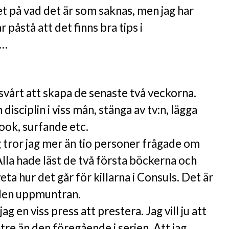
ret på vad det är som saknas, men jag har
 påstå att det finns bra tips i
a…
t svårt att skapa de senaste två veckorna.
disciplin i viss mån, stänga av tv:n, lägga
ook, surfande etc.
tror jag mer än tio personer frågade om
lla hade läst de två första böckerna och
veta hur det går för killarna i Consuls. Det är
å den uppmuntran.
ag en viss press att prestera. Jag vill ju att
tre än den föregående i serien. Att jag,