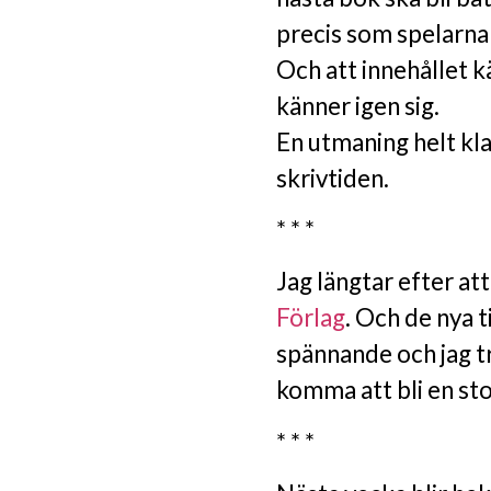
precis som spelarna 
Och att innehållet k
känner igen sig.
En utmaning helt klar
skrivtiden.
* * *
Jag längtar efter at
Förlag
. Och de nya t
spännande och jag t
komma att bli en sto
* * *