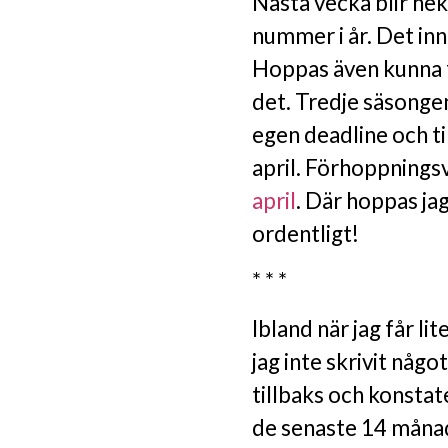
Nästa vecka blir hek
nummer i år. Det in
Hoppas även kunna få
det. Tredje säsongen
egen deadline och til
april. Förhoppningsvi
april
. Där hoppas ja
ordentligt!
* * *
Ibland när jag får li
jag inte skrivit någo
tillbaks och konstate
de senaste 14 måna