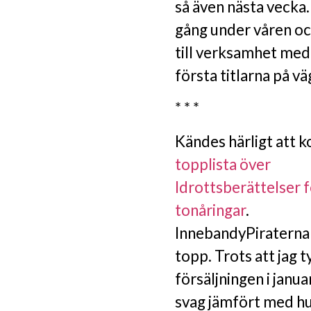
så även nästa vecka.
gång under våren oc
till verksamhet med 
första titlarna på v
* * *
Kändes härligt att k
topplista över
Idrottsberättelser 
tonåringar
.
InnebandyPiraterna 
topp. Trots att jag t
försäljningen i januar
svag jämfört med hur