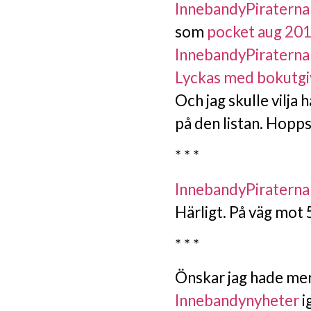
InnebandyPiraterna
som
pocket aug 20
InnebandyPiraterna
Lyckas med bokutgi
Och jag skulle vilja h
på den listan. Hopps
* * *
InnebandyPiraterna
Härligt. På väg mot 
* * *
Önskar jag hade mer 
Innebandynyheter
i