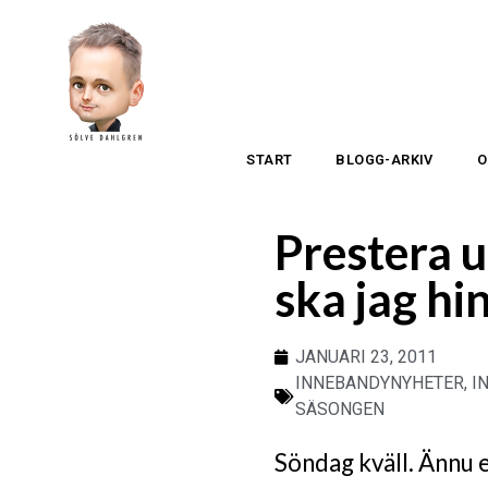
START
BLOGG-ARKIV
O
Prestera u
ska jag hi
JANUARI 23, 2011
INNEBANDYNYHETER
,
I
SÄSONGEN
Söndag kväll. Ännu e