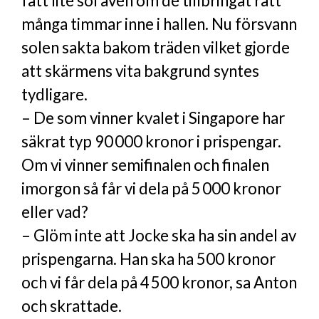
fått lite sol även om de tillbringat rätt
många timmar inne i hallen. Nu försvann
solen sakta bakom träden vilket gjorde
att skärmens vita bakgrund syntes
tydligare.
– De som vinner kvalet i Singapore har
säkrat typ 90 000 kronor i prispengar.
Om vi vinner semifinalen och finalen
imorgon så får vi dela på 5 000 kronor
eller vad?
– Glöm inte att Jocke ska ha sin andel av
prispengarna. Han ska ha 500 kronor
och vi får dela på 4 500 kronor, sa Anton
och skrattade.