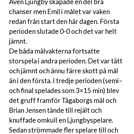
Även Ljungby skapade en del bra
chanser men Emil i målet var vaken
redan från start den här dagen. Första
perioden slutade 0-0 och det var helt
jämnt.
De båda målvakterna fortsatte
storspela i andra perioden. Det var tätt
och jämnt och ännu färre skott på mål
än i den första. I tredje perioden (semi–
och final spelades som 3×15 min) blev
det gruff framför Tågaborgs mål och
Brian Jensen tände till rejält och
knuffade omkull en Ljungby­spelare.
Sedan strömmade fler spelare till och