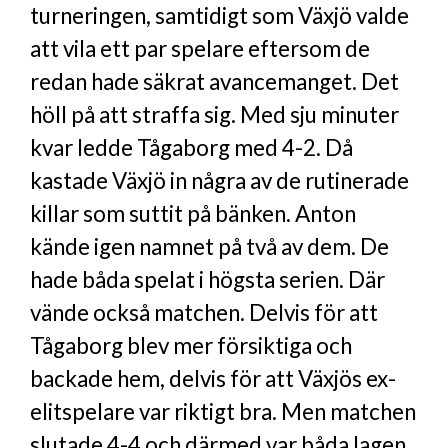
turneringen, samtidigt som Växjö valde
att vila ett par spelare eftersom de
redan hade säkrat avancemanget. Det
höll på att straffa sig. Med sju minuter
kvar ledde Tågaborg med 4-2. Då
kastade Växjö in några av de rutinerade
killar som suttit på bänken. Anton
kände igen namnet på två av dem. De
hade båda spelat i högsta serien. Där
vände också matchen. Delvis för att
Tågaborg blev mer försiktiga och
backade hem, delvis för att Växjös ex-
elitspelare var riktigt bra. Men matchen
slutade 4-4 och därmed var båda lagen