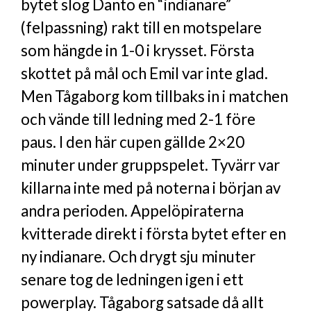
bytet slog Danto en “indianare”
(felpassning) rakt till en motspelare
som hängde in 1-0 i krysset. Första
skottet på mål och Emil var inte glad.
Men Tågaborg kom tillbaks in i matchen
och vände till ledning med 2-1 före
paus. I den här cupen gällde 2×20
minuter under gruppspelet. Tyvärr var
killarna inte med på noterna i början av
andra perioden. Appelöpiraterna
kvitterade direkt i första bytet efter en
ny indianare. Och drygt sju minuter
senare tog de ledningen igen i ett
powerplay. Tågaborg satsade då allt