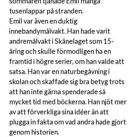
sommaren tjänade Emil många
tusenlappar på stranden.
Emil var även en duktig
innebandymålvakt. Han hade varit
andremålvakt i Skånelaget som 15-
åring och skulle förmodligen ha en
framtid i högre serier, om han valde att
satsa. Han var en naturbegåvning i
skolan och skaffade sig bra betyg trots
att han inte gärna spenderade så
mycket tid med böckerna. Han njöt mer
av att förverkliga sina idéer än att
plugga in fakta om vad andra hade gjort
genom historien.