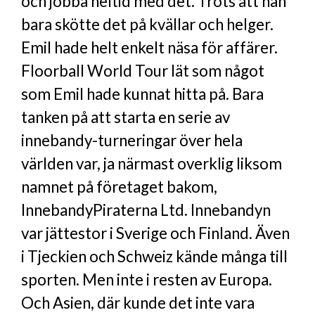
och jobba heltid med det. Trots att han
bara skötte det på kvällar och helger.
Emil hade helt enkelt näsa för affärer.
Floorball World Tour lät som något
som Emil hade kunnat hitta på. Bara
tanken på att starta en serie av
innebandy-turneringar över hela
världen var, ja närmast overklig liksom
namnet på företaget bakom,
InnebandyPiraterna Ltd. Innebandyn
var jättestor i Sverige och Finland. Även
i Tjeckien och Schweiz kände många till
sporten. Men inte i resten av Europa.
Och Asien, där kunde det inte vara