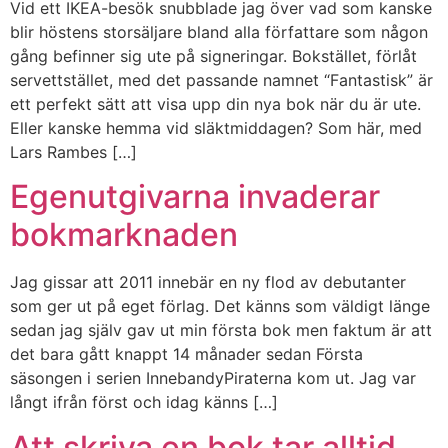
Vid ett IKEA-besök snubblade jag över vad som kanske
blir höstens storsäljare bland alla författare som någon
gång befinner sig ute på signeringar. Bokstället, förlåt
servettstället, med det passande namnet “Fantastisk” är
ett perfekt sätt att visa upp din nya bok när du är ute.
Eller kanske hemma vid släktmiddagen? Som här, med
Lars Rambes […]
Egenutgivarna invaderar
bokmarknaden
Jag gissar att 2011 innebär en ny flod av debutanter
som ger ut på eget förlag. Det känns som väldigt länge
sedan jag själv gav ut min första bok men faktum är att
det bara gått knappt 14 månader sedan Första
säsongen i serien InnebandyPiraterna kom ut. Jag var
långt ifrån först och idag känns […]
Att skriva en bok tar alltid