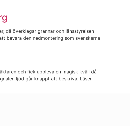
rg
r, då överklagar grannar och länsstyrelsen
är att bevara den nedmontering som svenskarna
släktaren och fick uppleva en magisk kväll då
gnalen ljöd går knappt att beskriva. Läser