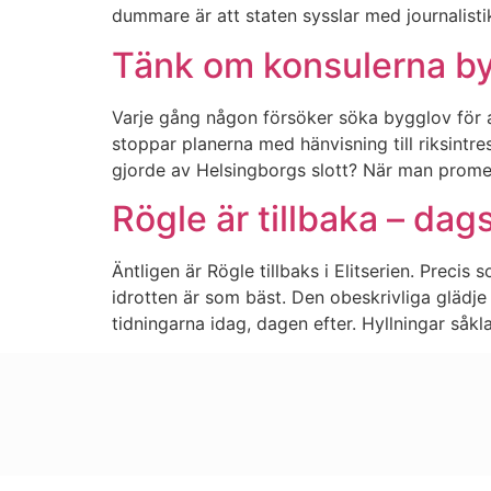
dummare är att staten sysslar med journalisti
Tänk om konsulerna by
Varje gång någon försöker söka bygglov för a
stoppar planerna med hänvisning till riksint
gjorde av Helsingborgs slott? När man promen
Rögle är tillbaka – dag
Äntligen är Rögle tillbaks i Elitserien. Prec
idrotten är som bäst. Den obeskrivliga glädje
tidningarna idag, dagen efter. Hyllningar såkla