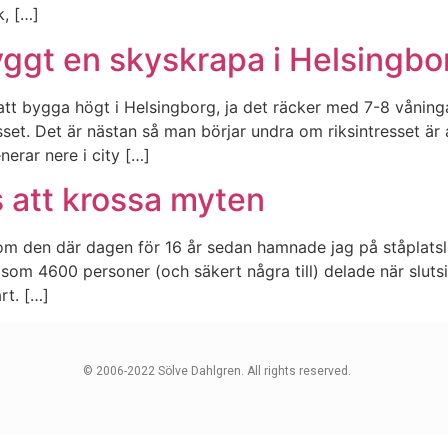
k, […]
ggt en skyskrapa i Helsingbo
tt bygga högt i Helsingborg, ja det räcker med 7-8 våninga
resset. Det är nästan så man börjar undra om riksintresset 
erar nere i city […]
s att krossa myten
is som den där dagen för 16 år sedan hamnade jag på ståplat
 som 4600 personer (och säkert några till) delade när slutsi
rt. […]
© 2006-2022 Sölve Dahlgren. All rights reserved.