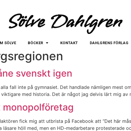
Sölve Dahlgren
M SÖLVE
BÖCKER
KONTAKT
DAHLGRENS FÖRLAG
rgsregionen
åne svenskt igen
 I alla fall inte på gymnasiet. Det handlade nämligen mest om
 allt viktigare med historia. Det är något jag delvis lärt mig
tt monopolföretag
aktören fick mig att utbrista på Facebook att “Det här mås
nga läsare höll med, men en HD-medarbetare protesterade oc