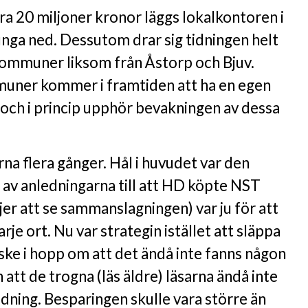
ra 20 miljoner kronor läggs lokalkontoren i
unga ned. Dessutom drar sig tidningen helt
 kommuner liksom från Åstorp och Bjuv.
muner kommer i framtiden att ha en egen
n och i princip upphör bevakningen av dessa
rna flera gånger. Hål i huvudet var den
 av anledningarna till att HD köpte NST
ljer att se sammanslagningen) var ju för att
je ort. Nu var strategin istället att släppa
nske i hopp om att det ändå inte fanns någon
 att de trogna (läs äldre) läsarna ändå inte
tidning. Besparingen skulle vara större än