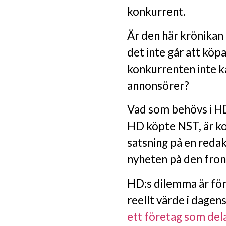
konkurrent.
Är den här krönikan 
det inte går att köp
konkurrenten inte k
annonsörer?
Vad som behövs i H
HD köpte NST, är ko
satsning på en redak
nyheten på den fron
HD:s dilemma är för
reellt värde i dagen
ett företag som dela