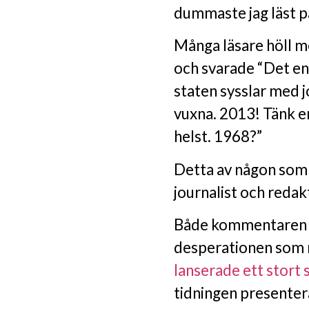
dummaste jag läst på 
Många läsare höll 
och svarade “Det en
staten sysslar med j
vuxna. 2013! Tänk e
helst. 1968?”
Detta av någon som 
journalist och reda
Både kommentaren oc
desperationen som r
lanserade ett stort
tidningen presente