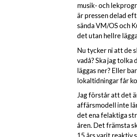
musik- och lekprogra
är pressen delad ef
sända VM/OS och Kul
det utan hellre läg
Nu tycker ni att de s
vadå? Ska jag tolka
läggas ner? Eller bar
lokaltidningar får 
Jag förstår att det 
affärsmodell inte lä
det ena felaktiga st
åren. Det främsta skä
15 års varit reaktiv