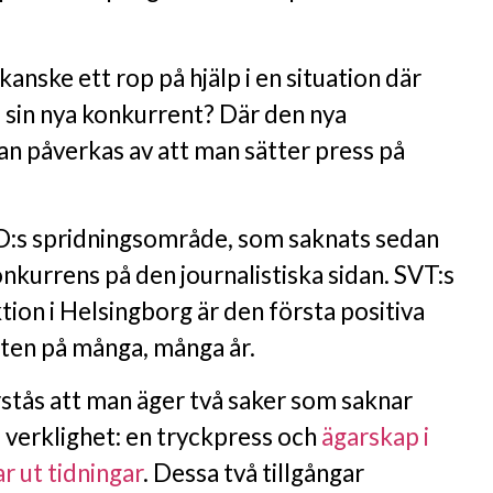
kanske ett rop på hjälp i en situation där
a sin nya konkurrent? Där den nya
an påverkas av att man sätter press på
D:s spridningsområde, som saknats sedan
nkurrens på den journalistiska sidan. SVT:s
tion i Helsingborg är den första positiva
ten på många, många år.
stås att man äger två saker som saknar
s verklighet: en tryckpress och
ägarskap i
r ut tidningar
. Dessa två tillgångar