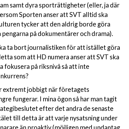
m samt dyra sporträttigheter (eller, ja där
tersom Sporten anser att SVT alltid ska
turen tycker att den aldrig borde göra
ga pengarna på dokumentärer och drama).
ka ta bort journalistiken för att istället göra
 detta som att HD numera anser att SVT ska
a fokusera på riksnivå så att inte
konkurrens?
är extremt jobbigt när företagets
ngre fungerar. I mina ögon så har man tagit
rategibeslutet efter det andra de senaste
let till detta är att varje nysatsning under
 snarare än proaktiv (möjligen med undantag