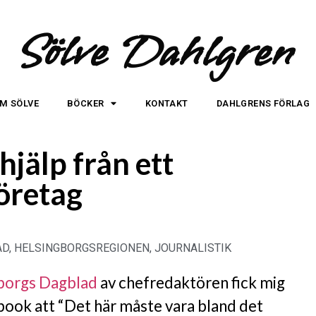
Sölve Dahlgren
M SÖLVE
BÖCKER
KONTAKT
DAHLGRENS FÖRLAG
hjälp från ett
öretag
AD
,
HELSINGBORGSREGIONEN
,
JOURNALISTIK
gborgs Dagblad
av chefredaktören fick mig
ebook att “Det här måste vara bland det