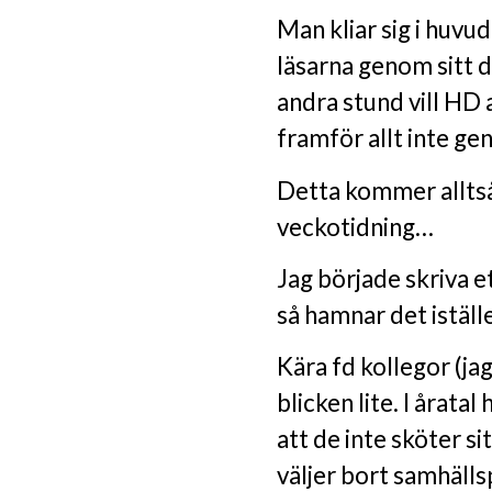
Man kliar sig i huvu
läsarna genom sitt 
andra stund vill HD 
framför allt inte ge
Detta kommer alltså
veckotidning…
Jag började skriva e
så hamnar det iställe
Kära fd kollegor (ja
blicken lite. I årata
att de inte sköter s
väljer bort samhälls