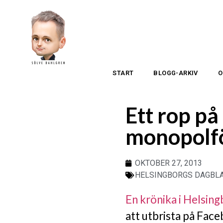
START
BLOGG-ARKIV
O
Ett rop på 
monopolf
OKTOBER 27, 2013
HELSINGBORGS DAGBL
En krönika i Helsin
att utbrista på Fac