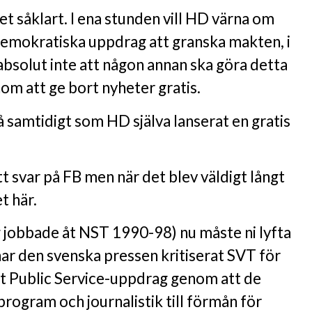
det såklart. I ena stunden vill HD värna om
demokratiska uppdrag att granska makten, i
absolut inte att någon annan ska göra detta
nom att ge bort nyheter gratis.
 samtidigt som HD själva lanserat en gratis
tt svar på FB men när det blev väldigt långt
t här.
g jobbade åt NST 1990-98) nu måste ni lyfta
l har den svenska pressen kritiserat SVT för
itt Public Service-uppdrag genom att de
program och journalistik till förmån för