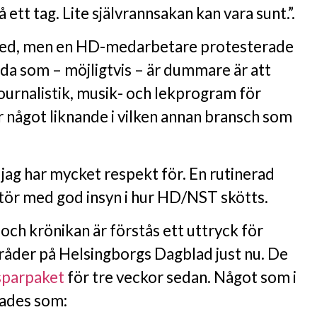
ett tag. Lite självrannsakan kan vara sunt.”.
med, men en HD-medarbetare protesterade
da som – möjligtvis – är dummare är att
ournalistik, musik- och lekprogram för
r något liknande i vilken annan bransch som
jag har mycket respekt för. En rutinerad
ktör med god insyn i hur HD/NST skötts.
h krönikan är förstås ett uttryck för
åder på Helsingborgs Dagblad just nu. De
 sparpaket
för tre veckor sedan. Något som i
rades som: