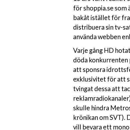
för shoppia.se som ä
bakåt istället för f
distribuera sin tv-sa
använda webben en
Varje gång HD hotats
döda konkurrenten p
att sponsra idrottsf
exklusivitet för att
tvingat dessa att ta
reklamradiokanaler),
skulle hindra Metro
krönikan om SVT). D
vill bevara ett mon