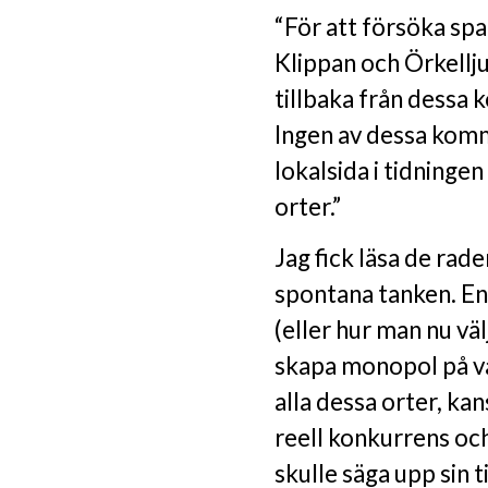
“För att försöka spa
Klippan och Örkellj
tillbaka från dessa
Ingen av dessa kom
lokalsida i tidninge
orter.”
Jag fick läsa de rade
spontana tanken. En
(eller hur man nu vä
skapa monopol på var
alla dessa orter, ka
reell konkurrens och
skulle säga upp sin 