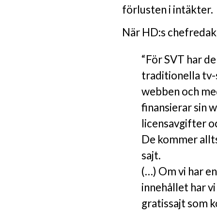
förlusten i intäkter.
När HD:s chefredaktö
“För SVT har de
traditionella tv
webben och med
finansierar sin
licensavgifter oc
De kommer alltså
sajt.
(…) Om vi har en
innehållet har vi
gratissajt som k