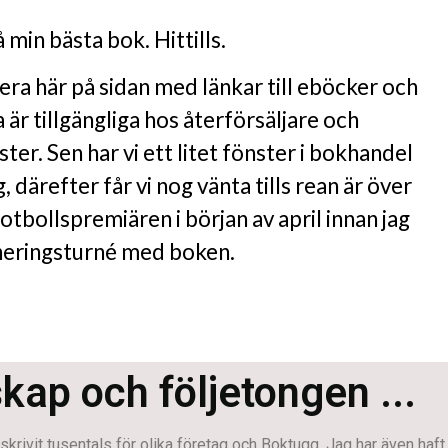
 min bästa bok. Hittills.
a här på sidan med länkar till eböcker och
 är tillgängliga hos återförsäljare och
er. Sen har vi ett litet fönster i bokhandel
, därefter får vi nog vänta tills rean är över
otbollspremiären i början av april innan jag
gneringsturné med boken.
skap och följetongen ...
krivit tusentals för olika företag och Boktugg. Jag har även haft