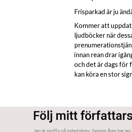
Frisparkad är ju ändå
Kommer att uppdater
ljudböcker när dessa
prenumerationstjänst
innan rean drar igång
och det är dags för f
kan köra en stor si
Följ mitt författar
Jag är proffs på nyhetsbrev. Genom åren har jag s