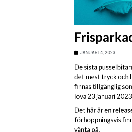
Frisparkad
JANUARI 4, 2023
De sista pusselbitar
det mest tryck och l
finnas tillgänglig s
lova 23 januari 2023 
Det här är en releas
förhoppningsvis finn
vänta på.