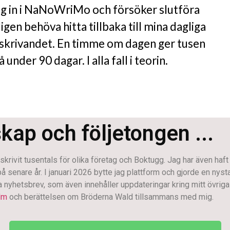
ig in i NaNoWriMo och försöker slutföra
ligen behöva hitta tillbaka till mina dagliga
r skrivandet. En timme om dagen ger tusen
under 90 dagar. I alla fall i teorin.
skap och följetongen ...
krivit tusentals för olika företag och Boktugg. Jag har även haft
enare år. I januari 2026 bytte jag plattform och gjorde en nystart.
na nyhetsbrev, som även innehåller uppdateringar kring mitt övriga 
lm
och berättelsen om Bröderna Wald tillsammans med mig.