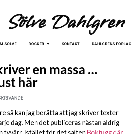
Sölve Dahlgren
M SÖLVE
BÖCKER
KONTAKT
DAHLGRENS FÖRLAG
kriver en massa …
just här
SKRIVANDE
e så kan jag berätta att jag skriver texter
rje dag. Men det publiceras nästan aldrig
 tyvärr. Istället för det sajten
Boktugg där