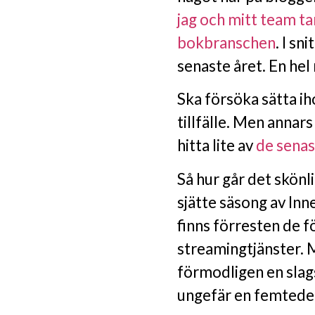
jag och mitt team ta
bokbranschen
. I sn
senaste året. En hel
Ska försöka sätta iho
tillfälle. Men annar
hitta lite av
de senas
Så hur går det skönl
sjätte säsong av In
finns förresten de 
streamingtjänster. M
förmodligen en slag
ungefär en femtedel 