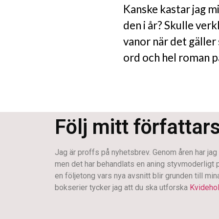
Kanske kastar jag m
den i år? Skulle verk
vanor när det gälle
ord och hel roman på 
Följ mitt författar
Jag är proffs på nyhetsbrev. Genom åren har jag s
men det har behandlats en aning styvmoderligt på s
en följetong vars nya avsnitt blir grunden till mi
bokserier tycker jag att du ska utforska
Kvideho