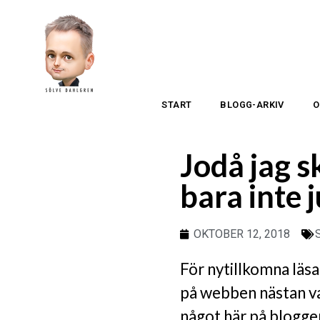
START
BLOGG-ARKIV
O
Jodå jag s
bara inte 
OKTOBER 12, 2018
För nytillkomna läsar
på webben nästan va
något här på bloggen