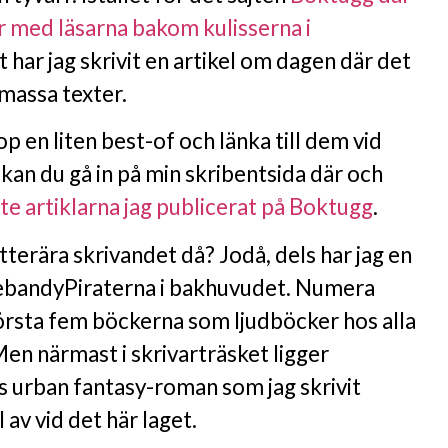
r med läsarna bakom kulisserna i
itt har jag skrivit en artikel om dagen där det
 massa texter.
p en liten best-of och länka till dem vid
s kan du gå in på min skribentsida där och
te artiklarna jag publicerat på Boktugg
.
itterära skrivandet då? Jodå, dels har jag en
nebandyPiraterna i bakhuvudet. Numera
första fem böckerna som ljudböcker hos alla
en närmast i skrivarträsket ligger
s urban fantasy-roman som jag skrivit
av vid det här laget.