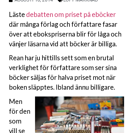
Läste
debatten om priset på eböcker
där många förlag och författare fasar
över att ebokspriserna blir för låga och
vänjer läsarna vid att böcker är billiga.
Rean har ju hittills sett som en brutal
verklighet för författare som ser sina
böcker säljas för halva priset mot när
boken släpptes. Ibland ännu billigare.
Men
för den
som
vill se