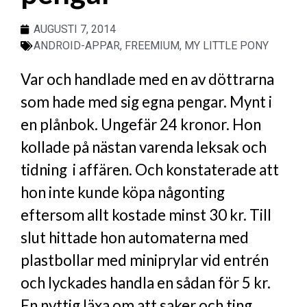
AUGUSTI 7, 2014
ANDROID-APPAR
,
FREEMIUM
,
MY LITTLE PONY
Var och handlade med en av döttrarna
som hade med sig egna pengar. Mynt i
en plånbok. Ungefär 24 kronor. Hon
kollade på nästan varenda leksak och
tidning i affären. Och konstaterade att
hon inte kunde köpa någonting
eftersom allt kostade minst 30 kr. Till
slut hittade hon automaterna med
plastbollar med miniprylar vid entrén
och lyckades handla en sådan för 5 kr.
En nyttig läxa om att saker och ting