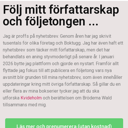
Följ mitt författarskap
och följetongen ...
Jag är proffs på nyhetsbrev. Genom åren har jag skrivit
tusentals för olika företag och Boktugg. Jag har även haft ett
nyhetsbrev som täcker mitt författarskap, men det har
behandlats en aning styvmoderligt på senare år. I januari
2026 bytte jag plattform och gjorde en nystart. Framför allt
flyttade jag fokus till att publicera en följetong vars nya
avsnitt blir grunden till mina nyhetsbrev, som även innehåller
uppdateringar kring mitt övriga författarskap. Så gillar du en
eller flera av mina bokserier tycker jag att du ska
utforska
Kvideholm
och berättelsen om Bröderna Wald
tillsammans med mig.
Läs mer och prenumerera (utan kostnad)