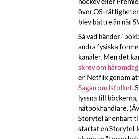
hockey eller Premie
över OS-rättigheterna
blev bättre än när S
Så vad händer i bok
andra fysiska former 
kanaler. Men det kan
skrev om häromdag
en Netflix genom att
Sagan om Isfolket
. 
lyssna till böckerna
nätbokhandlare. (Äv
Storytel är enbart ti
startat en Storytel-
skapa en “terrorbal