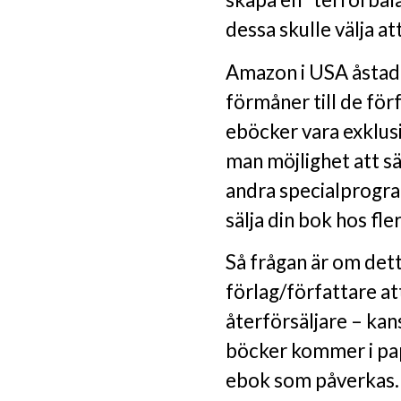
dessa skulle välja a
Amazon i USA åstad
förmåner till de förf
eböcker vara exklusi
man möjlighet att sätt
andra specialprogram
sälja din bok hos fle
Så frågan är om det
förlag/författare att
återförsäljare – kan
böcker kommer i pap
ebok som påverkas. 