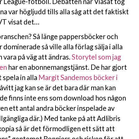
r League-fotboll. Debatten när Viasat tog
 var högljudd tills alla såg att det faktiskt
VT visat det…
branschen? Så länge pappersböcker och
dominerade så ville alla förlag sälja i alla
 vara på väg att ändras.
Storytel som jag
en
har en abonnemangstjänst. De har gjort
 spela in alla
Margit Sandemos böcker i
Såvitt jag kan se är det bara där man kan
, de finns inte ens som download hos någon
en ett antal andra böcker inspelade av
llgängliga där.) Med tanke på att Adlibris
kopia så är det förmodligen ett sätt att
ans” gentemot Bonniers och risken för att