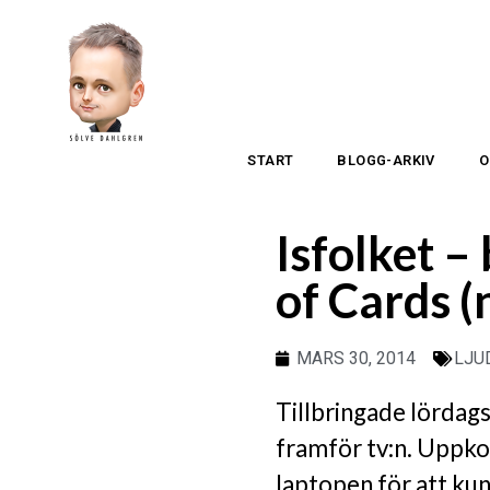
START
BLOGG-ARKIV
O
Isfolket 
of Cards 
MARS 30, 2014
LJU
Tillbringade lördag
framför tv:n. Uppk
laptopen för att ku