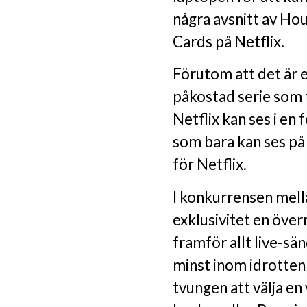
några avsnitt av Ho
Cards på Netflix.
Förutom att det är 
påkostad serie som 
Netflix kan ses i en 
som bara kan ses på 
för Netflix.
I konkurrensen mella
exklusivitet en över
framför allt live-sän
minst inom idrotten
tvungen att välja en