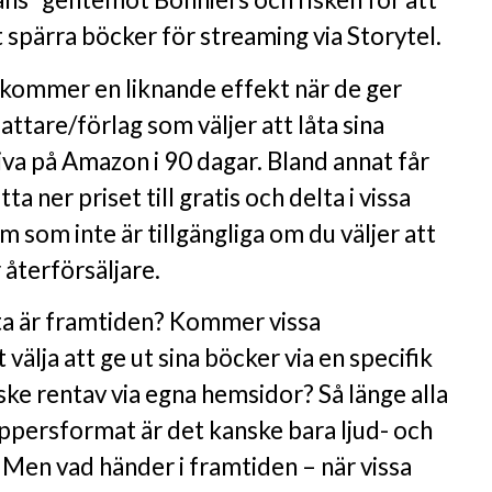
tt spärra böcker för streaming via Storytel.
kommer en liknande effekt när de ger
attare/förlag som väljer att låta sina
va på Amazon i 90 dagar. Bland annat får
a ner priset till gratis och delta i vissa
 som inte är tillgängliga om du väljer att
r återförsäljare.
ta är framtiden? Kommer vissa
 välja att ge ut sina böcker via en specifik
ske rentav via egna hemsidor? Så länge alla
persformat är det kanske bara ljud- och
Men vad händer i framtiden – när vissa