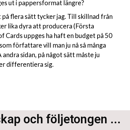
ges ut i pappersformat längre?
 på flera sätt tycker jag. Till skillnad från
ker lika dyra att producera (Första
f Cards uppges ha haft en budget på 50
 som författare vill man ju nå så många
Å andra sidan, på något sätt måste ju
 differentiera sig.
skap och följetongen ...