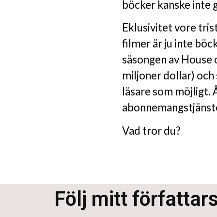
böcker kanske inte 
Eklusivitet vore trist
filmer är ju inte böc
säsongen av House o
miljoner dollar) och
läsare som möjligt. 
abonnemangstjänster
Vad tror du?
Följ mitt författar