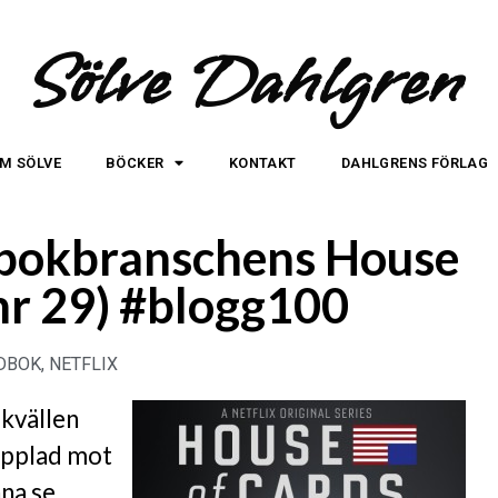
Sölve Dahlgren
M SÖLVE
BÖCKER
KONTAKT
DAHLGRENS FÖRLAG
– bokbranschens House
(nr 29) #blogg100
DBOK
,
NETFLIX
skvällen
opplad mot
nna se