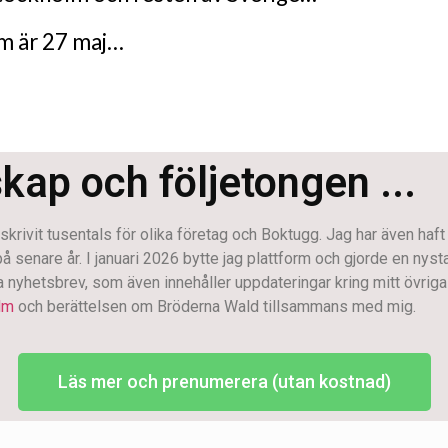
um är 27 maj…
skap och följetongen ...
krivit tusentals för olika företag och Boktugg. Jag har även haft
enare år. I januari 2026 bytte jag plattform och gjorde en nystart.
na nyhetsbrev, som även innehåller uppdateringar kring mitt övriga 
lm
och berättelsen om Bröderna Wald tillsammans med mig.
Läs mer och prenumerera (utan kostnad)