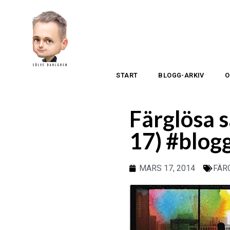
START
BLOGG-ARKIV
O
Färglösa s
17) #blog
MARS 17, 2014
FÄR