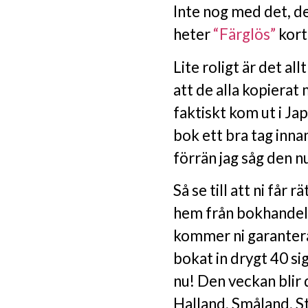
Inte nog med det,
heter
“Färglös”
kort
Lite roligt är det al
att de alla kopierat
faktiskt kom ut i Jap
bok ett bra tag inna
förrän jag såg den 
Så se till att ni får
hem från bokhandeln
kommer ni garanterat
bokat in drygt 40 s
nu! Den veckan blir
Halland, Småland, S