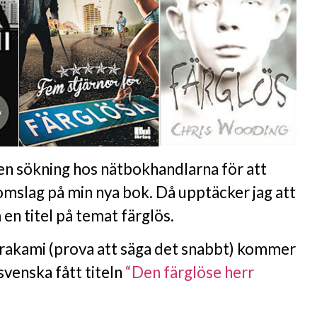
 en sökning hos nätbokhandlarna för att
n omslag på min nya bok. Då upptäcker jag att
 en titel på temat färglös.
rakami (prova att säga det snabbt) kommer
venska fått titeln
“Den färglöse herr