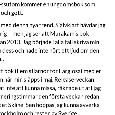
 dessutom kommer en ungdomsbok som
 och gott.
lt med denna nya trend. Självklart hävdar jag
 mig – men jag ser att Murakamis bok
an 2013. Jag började i alla fall skriva min
n dess och hade inte hört ett ljud om den
nu…
 rätt bok (Fem stjärnor för Färglösa) med er
 när min släpps i maj. Release-veckan
 inte att kunna missa, räknade ut att jag
igneringstimmar den första veckan redan
 det Skåne. Sen hoppas jag kunna avverka
tockholm och resten av Sverige…