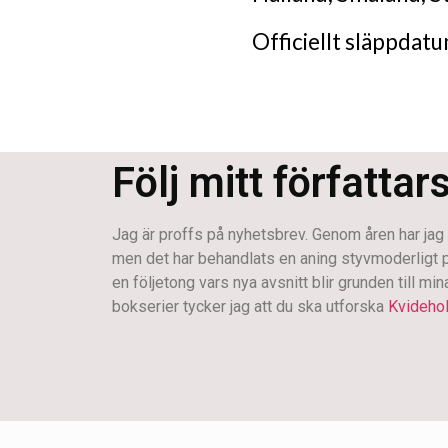
Officiellt släppdat
Följ mitt författar
Jag är proffs på nyhetsbrev. Genom åren har jag s
men det har behandlats en aning styvmoderligt på s
en följetong vars nya avsnitt blir grunden till mi
bokserier tycker jag att du ska utforska
Kvideho