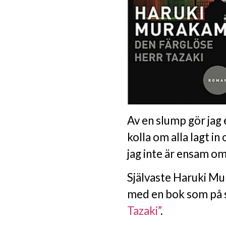
Av en slump gör jag
kolla om alla lagt i
jag inte är ensam om
Självaste Haruki Mu
med en bok som på s
Tazaki”
.