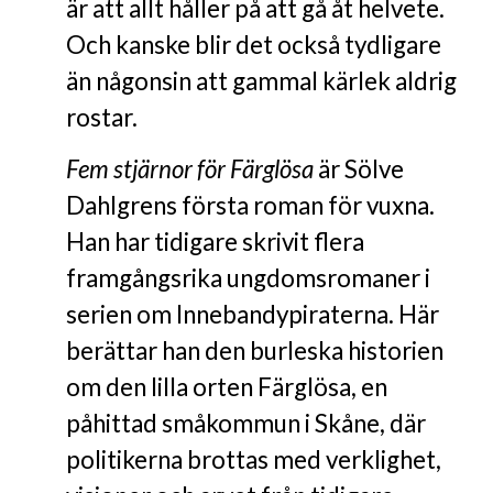
är att allt håller på att gå åt helvete.
Och kanske blir det också tydligare
än någonsin att gammal kärlek aldrig
rostar.
Fem stjärnor för Färglösa
är Sölve
Dahlgrens första roman för vuxna.
Han har tidigare skrivit flera
framgångsrika ungdomsromaner i
serien om Innebandypiraterna. Här
berättar han den burleska historien
om den lilla orten Färglösa, en
påhittad småkommun i Skåne, där
politikerna brottas med verklighet,