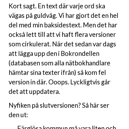
Kort sagt. En text där varje ord ska
vägas på guldvåg. Vi har gjort det en hel
del med min baksidestext. Men det har
också lett till att vi haft flera versioner
som cirkulerat. När det sedan var dags
att lägga upp den i Bokrondellen
(databasen som alla nätbokhandlare
hämtar sina texter ifrån) så kom fel
version in där. Ooops. Lyckligtvis går
det att uppdatera.
Nyfiken på slutversionen? Så här ser
den ut:
Färglösa kommun må vara liten och