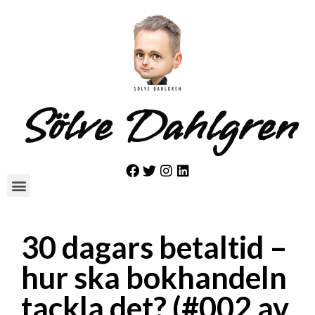
Sölve Dahlgren
30 dagars betaltid –
hur ska bokhandeln
tackla det? (#002 av