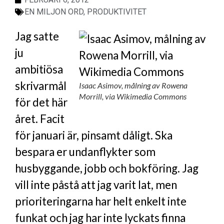
EN MILJON ORD
,
PRODUKTIVITET
Jag satte
ju
ambitiösa
skrivarmål
Isaac Asimov, målning av Rowena
Morrill, via Wikimedia Commons
för det här
året. Facit
för januari är, pinsamt dåligt. Ska
bespara er undanflykter som
husbyggande, jobb och bokföring. Jag
vill inte påstå att jag varit lat, men
prioriteringarna har helt enkelt inte
funkat och jag har inte lyckats finna