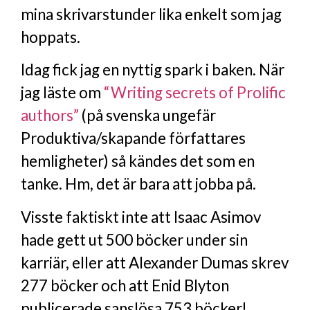
mina skrivarstunder lika enkelt som jag
hoppats.
Idag fick jag en nyttig spark i baken. När
jag läste om
“Writing secrets of Prolific
authors”
(på svenska ungefär
Produktiva/skapande författares
hemligheter) så kändes det som en
tanke. Hm, det är bara att jobba på.
Visste faktiskt inte att Isaac Asimov
hade gett ut 500 böcker under sin
karriär, eller att Alexander Dumas skrev
277 böcker och att Enid Blyton
publicerade sanslösa 753 böcker!