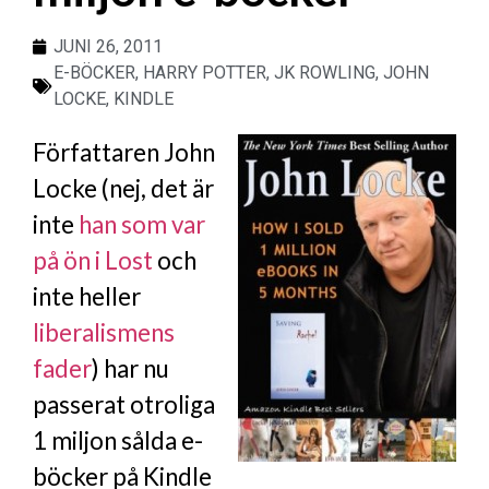
JUNI 26, 2011
E-BÖCKER
,
HARRY POTTER
,
JK ROWLING
,
JOHN
LOCKE
,
KINDLE
Författaren John
Locke (nej, det är
inte
han som var
på ön i Lost
och
inte heller
liberalismens
fader
) har nu
passerat otroliga
1 miljon sålda e-
böcker på Kindle