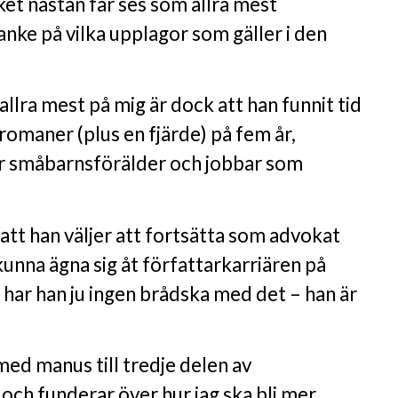
et nästan får ses som allra mest
ke på vilka upplagor som gäller i den
lra mest på mig är dock att han funnit tid
 romaner (plus en fjärde) på fem år,
är småbarnsförälder och jobbar som
att han väljer att fortsätta som advokat
 kunna ägna sig åt författarkarriären på
n har han ju ingen brådska med det – han är
med manus till tredje delen av
och funderar över hur jag ska bli mer