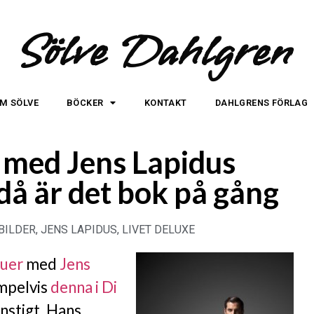
Sölve Dahlgren
M SÖLVE
BÖCKER
KONTAKT
DAHLGRENS FÖRLAG
r med Jens Lapidus
 då är det bok på gång
BILDER
,
JENS LAPIDUS
,
LIVET DELUXE
juer
med
Jens
empelvis
denna i Di
onstigt. Hans