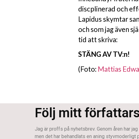
discplinerad och eff
Lapidus skymtar sam
och som jag även sj
tid att skriva:
STÄNG AV TV:n!
(Foto:
Mattias Edwa
Följ mitt författar
Jag är proffs på nyhetsbrev. Genom åren har jag s
men det har behandlats en aning styvmoderligt på s