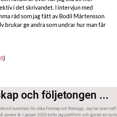
ektiv i det skrivandet. I intervjun med
ma råd som jag fått av Bodil Mårtensson
älv brukar ge andra som undrar hur man får
ll
)
skap och följetongen ...
krivit tusentals för olika företag och Boktugg. Jag har även haft
enare år. I januari 2026 bytte jag plattform och gjorde en nystart.