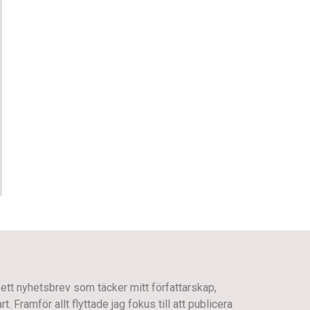
 ett nyhetsbrev som täcker mitt författarskap,
 Framför allt flyttade jag fokus till att publicera