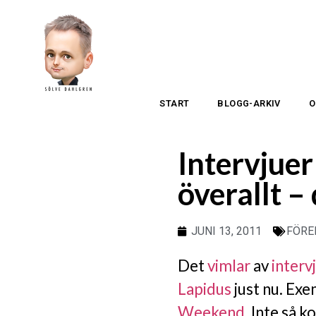
START
BLOGG-ARKIV
O
Intervjue
överallt –
JUNI 13, 2011
FÖRE
Det
vimlar
av
interv
Lapidus
just nu. Ex
Weekend
. Inte så k