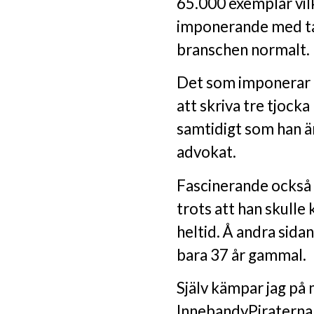
65.000 exemplar vilk
imponerande med tan
branschen normalt.
Det som imponerar al
att skriva tre tjocka
samtidigt som han 
advokat.
Fascinerande också 
trots att han skulle
heltid. Å andra sida
bara 37 år gammal.
Själv kämpar jag på 
InnebandyPiraterna 