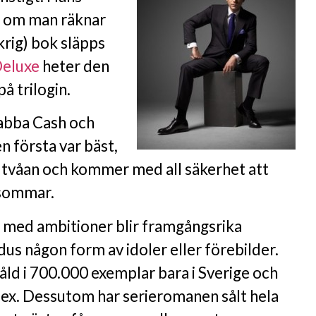
de om man räknar
rig) bok släpps
Deluxe
heter den
å trilogin.
nabba Cash och
n första var bäst,
n tvåan och kommer med all säkerhet att
 sommar.
 med ambitioner blir framgångsrika
us någon form av idoler eller förebilder.
åld i 700.000 exemplar bara i Sverige och
 ex. Dessutom har serieromanen sålt hela