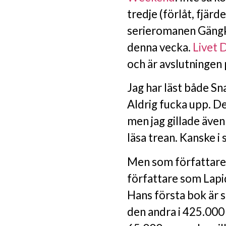
tredje (förlåt, fjär
serieromanen Gängk
denna vecka.
Livet 
och är avslutningen p
Jag har läst både S
Aldrig fucka upp. De
men jag gillade äve
läsa trean. Kanske i
Men som författare
författare som Lapid
Hans första bok är s
den andra i 425.000