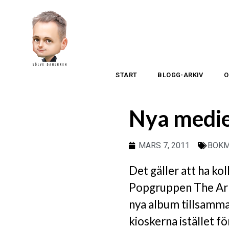
START
BLOGG-ARKIV
O
Nya medie
MARS 7, 2011
BOK
Det gäller att ha ko
Popgruppen The Ark h
nya album tillsamman
kioskerna istället fö