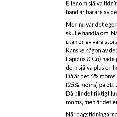
Eller om själva tidni
hand är bärare av 
Men nu var det egen
skulle handla om. Nä
utan en av våra sto
Kanske någon av de
Lapidus & Co) hade g
dem själva plus en h
Då är det 6% moms 
(25% moms) på ett U
Då blir det riktigt l
moms, men är det e
När dagstidningarna 