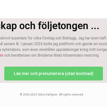
skap och följetongen ...
krivit tusentals för olika företag och Boktugg. Jag har även haft
enare år. I januari 2026 bytte jag plattform och gjorde en nystart.
na nyhetsbrev, som även innehåller uppdateringar kring mitt övriga 
lm
och berättelsen om Bröderna Wald tillsammans med mig.
Läs mer och prenumerera (utan kostnad)
© 2006-2022 Sölve Dahlgren. All rights reserved.