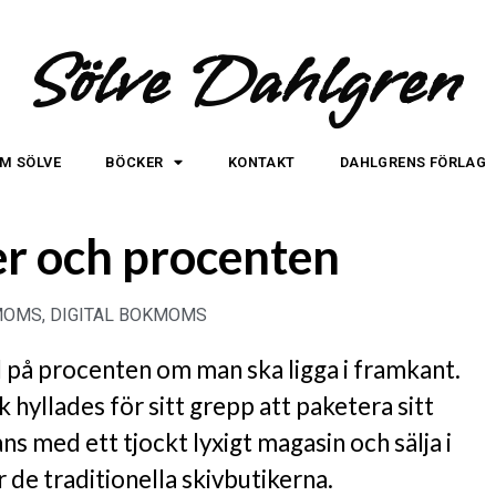
Sölve Dahlgren
M SÖLVE
BÖCKER
KONTAKT
DAHLGRENS FÖRLAG
r och procenten
MOMS
,
DIGITAL BOKMOMS
ll på procenten om man ska ligga i framkant.
yllades för sitt grepp att paketera sitt
s med ett tjockt lyxigt magasin och sälja i
r de traditionella skivbutikerna.