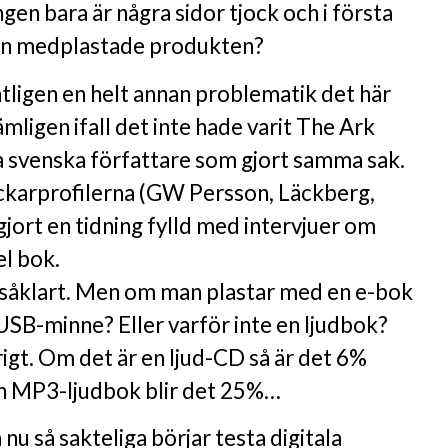
ngen bara är några sidor tjock och i första
den medplastade produkten?
tligen en helt annan problematik det här
mligen ifall det inte hade varit The Ark
ra svenska författare som gjort samma sak.
ckarprofilerna (GW Persson, Läckberg,
jort en tidning fylld med intervjuer om
el bok.
såklart. Men om man plastar med en e-bok
SB-minne? Eller varför inte en ljudbok?
urigt. Om det är en ljud-CD så är det 6%
n MP3-ljudbok blir det 25%…
nu så sakteliga börjar testa digitala