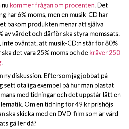
n nu
kommer frågan om procenten
. Det
ning har 6% moms, men en musik-CD har
t bakom produkten menar att själva
 av värdet och därför ska styra momssats.
 inte oväntat, att musik-CD:n står för 80%
ör ska det vara 25% moms och de
kräver 250
g
.
en ny diskussion. Eftersom jag jobbat på
ag sett otaliga exempel på hur man plastat
mans med tidningar och det uppstår lätt en
ematik. Om en tidning för 49 kr prishöjs
an ska skicka med en DVD-film som är värd
ts gäller då?