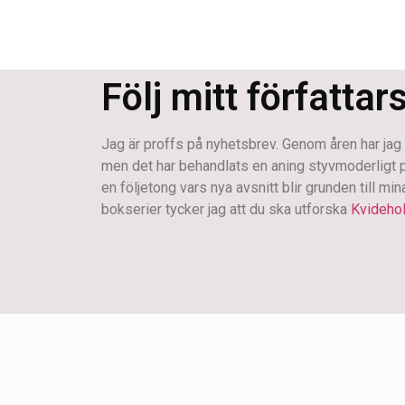
Följ mitt författar
Jag är proffs på nyhetsbrev. Genom åren har jag s
men det har behandlats en aning styvmoderligt på s
en följetong vars nya avsnitt blir grunden till mi
bokserier tycker jag att du ska utforska
Kvideho