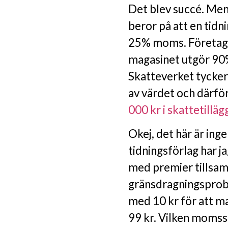
Det blev succé. Me
beror på att en tid
25% moms. Företage
magasinet utgör 90%
Skatteverket tycker,
av värdet och därf
000 kr i skattetilläg
Okej, det här är ing
tidningsförlag har j
med premier tillsam
gränsdragningsprobl
med 10 kr för att m
99 kr. Vilken momssa