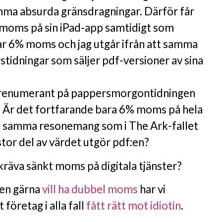
ma absurda gränsdragningar. Därför får
moms på sin iPad-app samtidigt som
r 6% moms och jag utgår ifrån att samma
gstidningar som säljer pdf-versioner av sina
enumerant på pappersmorgontidningen
? Är det fortfarande bara 6% moms på hela
å samma resonemang som i The Ark-fallet
stor del av värdet utgör pdf:en?
 kräva sänkt moms på digitala tjänster?
gen gärna
vill ha dubbel moms
har vi
 företag i alla fall
fått rätt mot idiotin
.