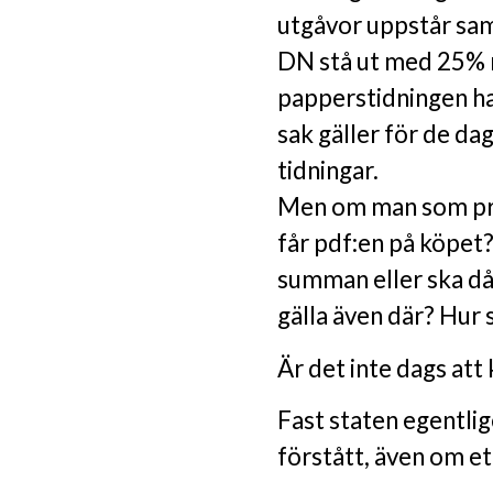
utgåvor uppstår sam
DN stå ut med 25% 
papperstidningen ha
sak gäller för de da
tidningar.
Men om man som pr
får pdf:en på köpet
summan eller ska d
gälla även där? Hur 
Är det inte dags att
Fast staten egentli
förstått, även om ett