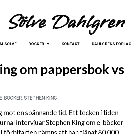
Sölve Dahlgren
M SÖLVE
BÖCKER
KONTAKT
DAHLGRENS FÖRLAG
ing om pappersbok vs
E-BÖCKER
,
STEPHEN KING
 mot en spännande tid. Ett tecken i tiden
Journal intervjuar Stephen King om e-böcker
I förbifarten nämns att han tjänat 80 000