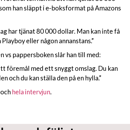
som han släppt i e-boksformat på Amazons
Jag har tjänat 80 000 dollar. Man kan inte få
n Playboy eller någon annanstans.”
 vs pappersboken slår han till med:
tt föremål med ett snyggt omslag. Du kan
den och du kan ställa den på en hylla.”
t och
hela intervjun
.