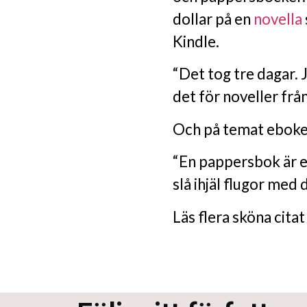
dollar på en
novella
Kindle.
“Det tog tre dagar. 
det för noveller frå
Och på temat eboken
“En pappersbok är e
slå ihjäl flugor med 
Läs flera sköna cita