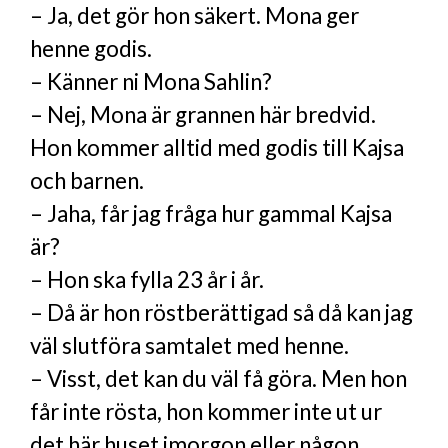
– Ja, det gör hon säkert. Mona ger
henne godis.
– Känner ni Mona Sahlin?
– Nej, Mona är grannen här bredvid.
Hon kommer alltid med godis till Kajsa
och barnen.
– Jaha, får jag fråga hur gammal Kajsa
är?
– Hon ska fylla 23 år i år.
– Då är hon röstberättigad så då kan jag
väl slutföra samtalet med henne.
– Visst, det kan du väl få göra. Men hon
får inte rösta, hon kommer inte ut ur
det här huset imorgon eller någon