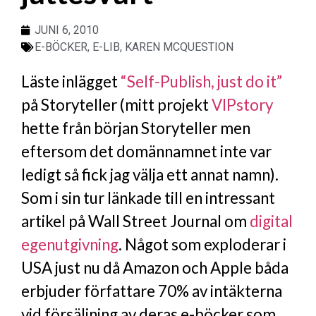
JUNI 6, 2010
E-BÖCKER
,
E-LIB
,
KAREN MCQUESTION
Läste inlägget
“Self-Publish, just do it”
på Storyteller (mitt projekt
VIPstory
hette från början Storyteller men
eftersom det domännamnet inte var
ledigt så fick jag välja ett annat namn).
Som i sin tur länkade till en intressant
artikel på Wall Street Journal om
digital
egenutgivning
. Något som exploderar i
USA just nu då Amazon och Apple båda
erbjuder författare 70% av intäkterna
vid försäljning av deras e-böcker som