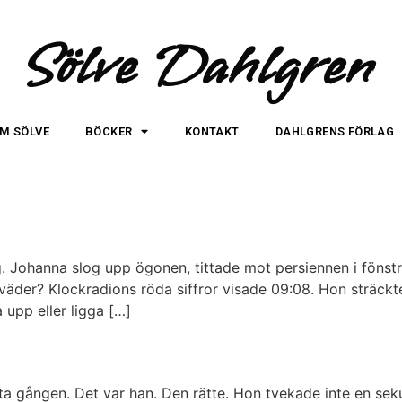
Sölve Dahlgren
M SÖLVE
BÖCKER
KONTAKT
DAHLGRENS FÖRLAG
Johanna slog upp ögonen, tittade mot persiennen i fönstre
der? Klockradions röda siffror visade 09:08. Hon sträckte l
upp eller ligga […]
a gången. Det var han. Den rätte. Hon tvekade inte en seku