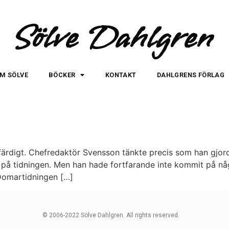
Sölve Dahlgren
M SÖLVE
BÖCKER
KONTAKT
DAHLGRENS FÖRLAG
rdigt. Chefredaktör Svensson tänkte precis som han gjorde
el på tidningen. Men han hade fortfarande inte kommit på n
Domartidningen […]
© 2006-2022 Sölve Dahlgren. All rights reserved.