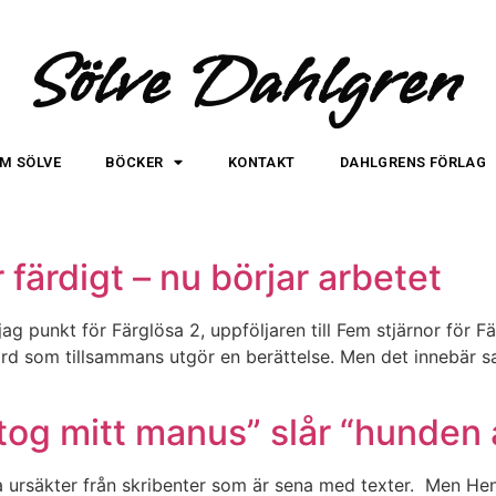
Sölve Dahlgren
M SÖLVE
BÖCKER
KONTAKT
DAHLGRENS FÖRLAG
 färdigt – nu börjar arbetet
g punkt för Färglösa 2, uppföljaren till Fem stjärnor för Fä
 ord som tillsammans utgör en berättelse. Men det innebär s
gtog mitt manus” slår “hunden 
rsäkter från skribenter som är sena med texter. Men Henni