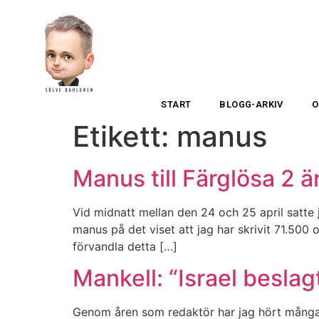
START
BLOGG-ARKIV
O
Etikett:
manus
Manus till Färglösa 2 är
Vid midnatt mellan den 24 och 25 april satte ja
manus på det viset att jag har skrivit 71.500
förvandla detta […]
Mankell: “Israel besla
Genom åren som redaktör har jag hört många u