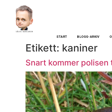
START
BLOGG-ARKIV
O
Etikett:
kaniner
Snart kommer polisen ti