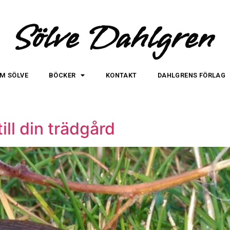
Sölve Dahlgren
M SÖLVE
BÖCKER
KONTAKT
DAHLGRENS FÖRLAG
ll din trädgård