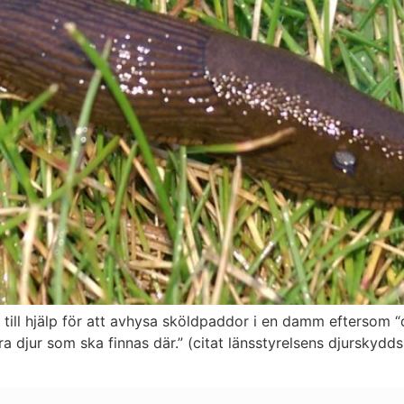
n till hjälp för att avhysa sköldpaddor i en damm eftersom
a djur som ska finnas där.” (citat länsstyrelsens djurskydds