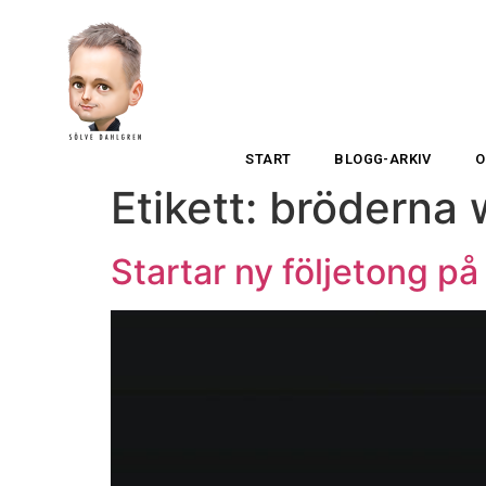
START
BLOGG-ARKIV
O
Etikett:
bröderna 
Startar ny följetong p