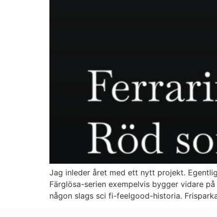
Jag inleder året med ett nytt projekt. Egentlig
Färglösa-serien exempelvis bygger vidare på 
någon slags sci fi-feelgood-historia. Frispar