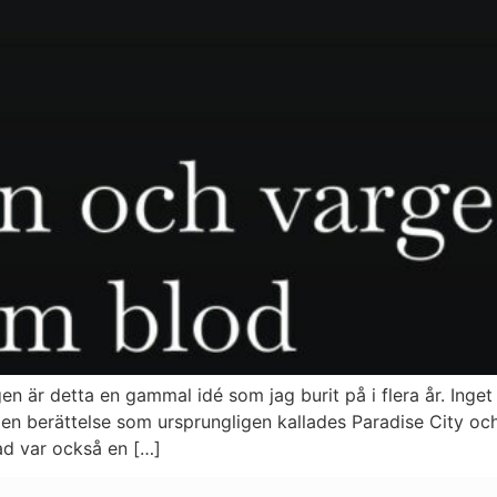
en är detta en gammal idé som jag burit på i flera år. Inget 
en berättelse som ursprungligen kallades Paradise City oc
kad var också en […]