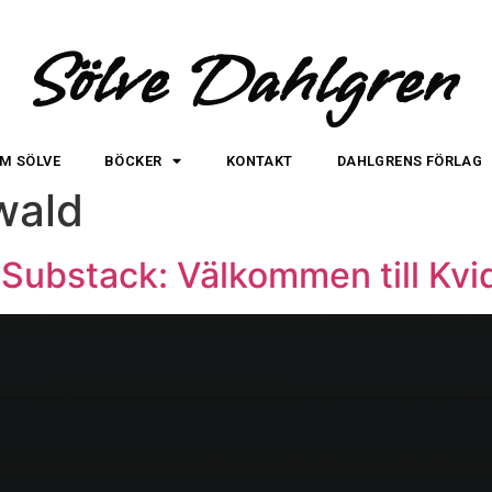
Sölve Dahlgren
M SÖLVE
BÖCKER
KONTAKT
DAHLGRENS FÖRLAG
wald
å Substack: Välkommen till Kv