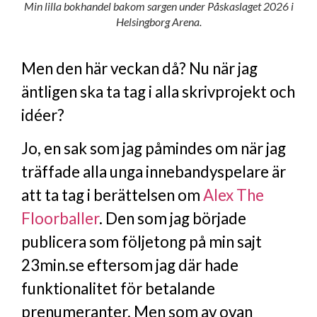
Min lilla bokhandel bakom sargen under Påskaslaget 2026 i
Helsingborg Arena.
Men den här veckan då? Nu när jag
äntligen ska ta tag i alla skrivprojekt och
idéer?
Jo, en sak som jag påmindes om när jag
träffade alla unga innebandyspelare är
att ta tag i berättelsen om
Alex The
Floorballer
. Den som jag började
publicera som följetong på min sajt
23min.se eftersom jag där hade
funktionalitet för betalande
prenumeranter. Men som av ovan