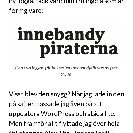
ny logga, tack vare min fru Ingela som är
formgivare:
Den nya loggan för bokserien InnebandyPiraterna från
2026.
Visst blev den snygg? När jag lade in den
på sajten passade jag även på att
uppdatera WordPress och städa lite.
Men framför allt flyttade jag över hela