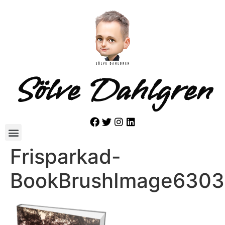
Sölve Dahlgren
Frisparkad-
BookBrushImage630