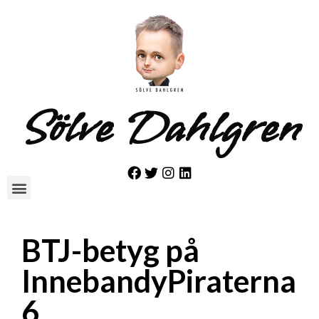
Sölve Dahlgren
BTJ-betyg på
InnebandyPiraterna
6