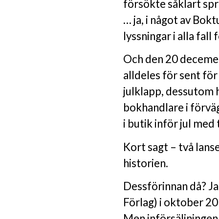
försökte såklart sp
… ja, i något av Bok
lyssningar i alla fall
Och den 20 deceme
alldeles för sent fö
julklapp, dessutom h
bokhandlare i förväg
i butik inför jul med
Kort sagt – två lans
historien.
Dessförinnan då? Ja
Förlag) i oktober 201
Men införsäljningen