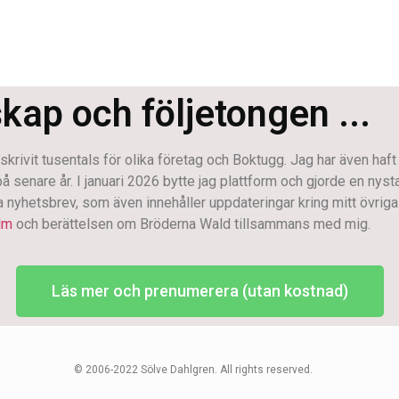
skap och följetongen ...
krivit tusentals för olika företag och Boktugg. Jag har även haft
enare år. I januari 2026 bytte jag plattform och gjorde en nystart.
na nyhetsbrev, som även innehåller uppdateringar kring mitt övriga 
lm
och berättelsen om Bröderna Wald tillsammans med mig.
Läs mer och prenumerera (utan kostnad)
© 2006-2022 Sölve Dahlgren. All rights reserved.