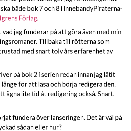
 ska både bok 7 och 8 i InnebandyPiraterna-
lgrens Förlag
.
t vad jag funderar på att göra även med min
ingsromaner. Tillbaka till rötterna som
rustad med snart tolv års erfarenhet av
iver på bok 2 i serien redan innan jag låtit
gt länge för att läsa och börja redigera den.
tt ägna lite tid åt redigering också. Snart.
rjat fundera över lanseringen. Det är väl på
lyckad sådan eller hur?