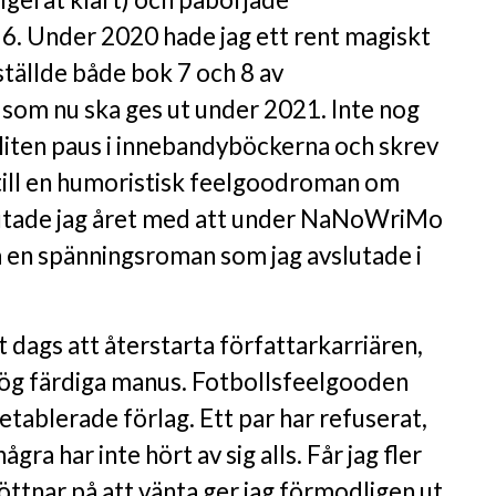
6. Under 2020 hade jag ett rent magiskt
ställde både bok 7 och 8 av
som nu ska ges ut under 2021. Inte nog
 liten paus i innebandyböckerna och skrev
ill en humoristisk feelgoodroman om
lutade jag året med att under NaNoWriMo
å en spänningsroman som jag avslutade i
 dags att återstarta författarkarriären,
ög färdiga manus. Fotbollsfeelgooden
 etablerade förlag. Ett par har refuserat,
gra har inte hört av sig alls. Får jag fler
röttnar på att vänta ger jag förmodligen ut