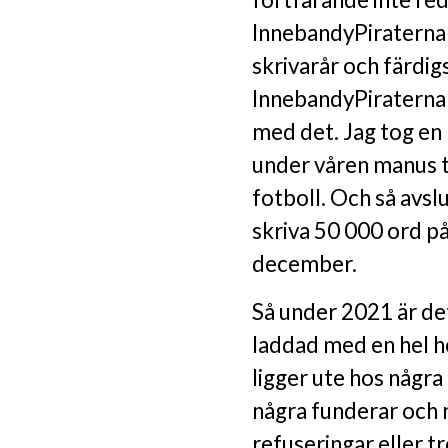
InnebandyPiraterna 
skrivarår och färdig
InnebandyPiraterna 
med det. Jag tog en
under våren manus t
fotboll. Och så avs
skriva 50 000 ord p
december.
Så under 2021 är det
laddad med en hel h
ligger ute hos några
några funderar och nå
refuseringar eller t