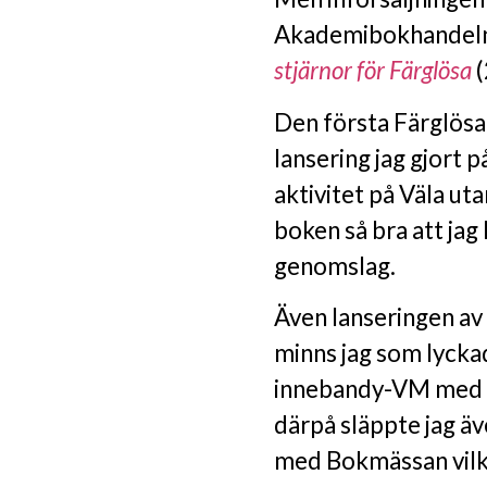
Akademibokhandeln 
stjärnor för Färglösa
(
Den första Färglös
lansering jag gjort 
aktivitet på Väla u
boken så bra att jag
genomslag.
Även lanseringen av
minns jag som lyckad
innebandy-VM med en
därpå släppte jag ä
med Bokmässan vilke