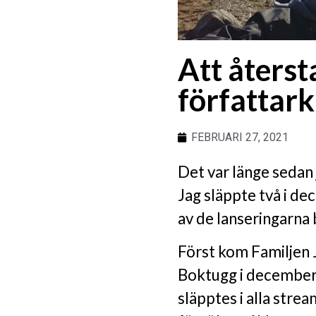
Att återst
författark
FEBRUARI 27, 2021
Det var länge sedan j
Jag släppte två i d
av de lanseringarna b
Först kom Familjen 
Boktugg i december
släpptes i alla stre