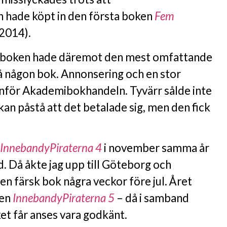
hade köpt in den första boken
Fem
2014).
aboken hade däremot den mest omfattande
på någon bok. Annonsering och en stor
tanför Akademibokhandeln. Tyvärr sålde inte
 kan påstå att det betalade sig, men den fick
InnebandyPiraterna 4
i november samma år
. Då åkte jag upp till Göteborg och
 färsk bok några veckor före jul. Året
ven
InnebandyPiraterna 5
– då i samband
t får anses vara godkänt.