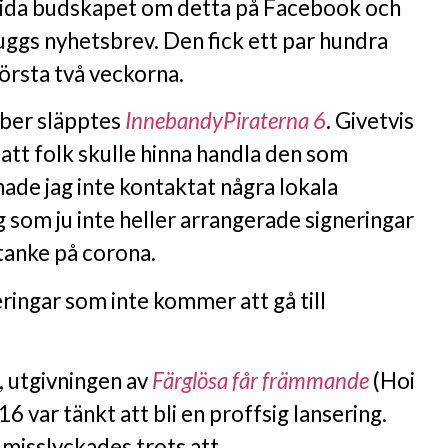
rida budskapet om detta på Facebook och
tuggs nyhetsbrev. Den fick ett par hundra
 första två veckorna.
ber släpptes
InnebandyPiraterna 6
. Givetvis
r att folk skulle hinna handla den som
ade jag inte kontaktat några lokala
 som ju inte heller arrangerade signeringar
 tanke på corona.
eringar som inte kommer att gå till
, utgivningen av
Färglösa får främmande
(Hoi
6 var tänkt att bli en proffsig lansering.
 misslyckades trots att