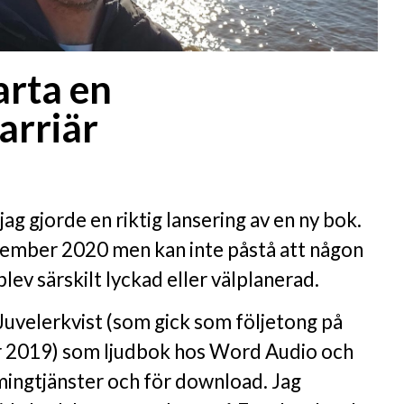
arta en
arriär
ag gjorde en riktig lansering av en ny bok.
ecember 2020 men kan inte påstå att någon
lev särskilt lyckad eller välplanerad.
Juvelerkvist (som gick som följetong på
 2019) som ljudbok hos Word Audio och
amingtjänster och för download. Jag