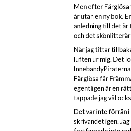
Men efter Färglösa 
år utan en ny bok. E
anledning till det är
och det skönlitterä
När jag tittar tillba
luften ur mig. Det lo
InnebandyPiraterna-
Färglösa får Främma
egentligen är en rät
tappade jag väl också
Det var inte förrän i
skrivandet igen. Jag
fortfarande inte red