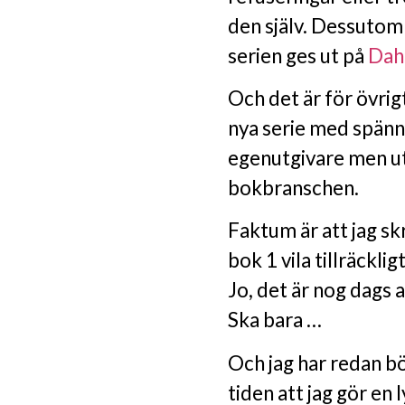
den själv. Dessutom
serien ges ut på
Dah
Och det är för övrig
nya serie med spänn
egenutgivare men ut
bokbranschen.
Faktum är att jag skr
bok 1 vila tillräckli
Jo, det är nog dags a
Ska bara …
Och jag har redan bö
tiden att jag gör en 