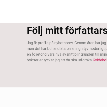
Följ mitt författar
Jag är proffs på nyhetsbrev. Genom åren har jag s
men det har behandlats en aning styvmoderligt på s
en följetong vars nya avsnitt blir grunden till mi
bokserier tycker jag att du ska utforska
Kvideho