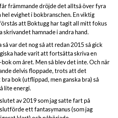
får främmande dröjde det alltså över fyra
n hel evighet i bokbranschen. En viktig
 förstås att Boktugg har tagit all mitt fokus
ra skrivandet hamnade i andra hand.
ka så var det nog så att redan 2015 så gick
giska hade varit att fortsätta skriva en
bok om året. Men så blev det inte. Och när
nde delvis floppade, trots att det
t bra bok (utflippad, men ganska bra) så
 lite energi.
 slutet av 2019 som jag satte fart på
 slutförde ett fantasymanus (som jag
igerat klart) och påbörjade