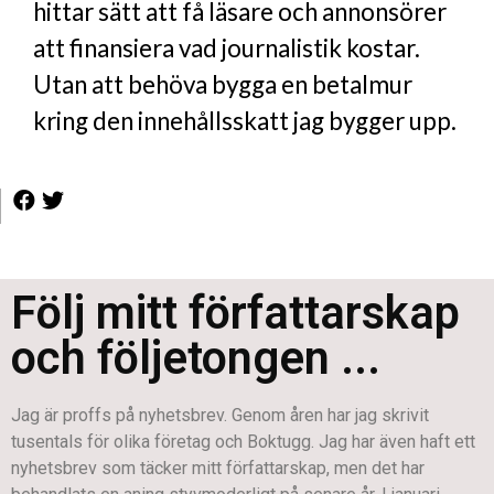
hittar sätt att få läsare och annonsörer
att finansiera vad journalistik kostar.
Utan att behöva bygga en betalmur
kring den innehållsskatt jag bygger upp.
Följ mitt författarskap
och följetongen ...
Jag är proffs på nyhetsbrev. Genom åren har jag skrivit
tusentals för olika företag och Boktugg. Jag har även haft ett
nyhetsbrev som täcker mitt författarskap, men det har