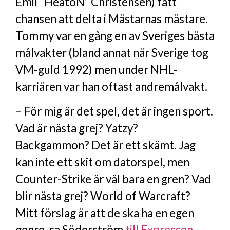
Emil “HeatoN” Christensen) fått
chansen att delta i Mästarnas mästare.
Tommy var en gång en av Sveriges bästa
målvakter (bland annat när Sverige tog
VM-guld 1992) men under NHL-
karriären var han oftast andremålvakt.
– För mig är det spel, det är ingen sport.
Vad är nästa grej? Yatzy?
Backgammon? Det är ett skämt. Jag
kan inte ett skit om datorspel, men
Counter-Strike är väl bara en gren? Vad
blir nästa grej? World of Warcraft?
Mitt förslag är att de ska ha en egen
genre, sa Söderström
till Expressen
.