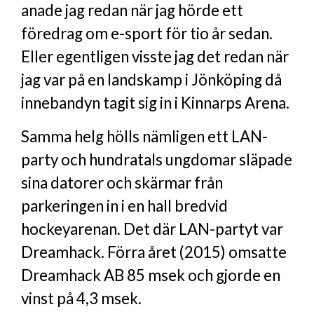
anade jag redan när jag hörde ett
föredrag om e-sport för tio år sedan.
Eller egentligen visste jag det redan när
jag var på en landskamp i Jönköping då
innebandyn tagit sig in i Kinnarps Arena.
Samma helg hölls nämligen ett LAN-
party och hundratals ungdomar släpade
sina datorer och skärmar från
parkeringen in i en hall bredvid
hockeyarenan. Det där LAN-partyt var
Dreamhack. Förra året (2015) omsatte
Dreamhack AB 85 msek och gjorde en
vinst på 4,3 msek.